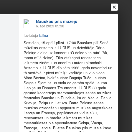
Ienākt
Reģistrēties
Vai ienāc ar
Bauskas pils muzejs
6. apr 2023 05:38
a
Draugi
Raksti
Vēstules
Ievietoja
Elīna
Sestdien, 15.aprīlī plkst. 17:00 Bauskas pilī Senā
mūzikas ansamblis LUDUS un dziedātāja Dārta
023
Paldiņa aicina uz koncertu “O dolce vita mia” (Ak,
mana mīļā dzīve). Tiks atskaņoti renesanses
laikmeta zināmu un anonīmu autoru skaņdarbi.
 dziedātāja Dārta Paldiņa aicina uz koncertu “O
Ansamblis LUDUS dibināts 1988. gada novembrī un
tā sastāvā ir pieci mūziķi: vadītāja un vijolniece
nāmu un anonīmu autoru skaņdarbi. Ansamblis
Māra Birziņa, blokflautiste Dagnija Tuča, lautists
jolniece Māra Birziņa, blokflautiste Dagnija Tuča,
Sergejs Sjomins un viola da gamba spēlē Lauma
Liepiņa un Romāns Trautmanis. LUDUS 30 gadu
garumā koncertējis starptautiskajos senās mūzikas
festivālos Bauskā un Rundālē, kā arī Vācijā, Dānijā,
Krievijā, Polijā un Lietuvā. Dārta Paldiņa senās
mūzikas dziedāšanu apguvusi mūzikas augstskolās
Latvijā un Francijā, papildinoties viduslaiku,
renesanses un baroka laikmetu mūzikas
meistarklasēs pie speciālistiem Čehijā, Vācijā,
Francijā, Latvijā. Biļetes Bauskas pils muzeja kasē