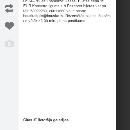
un SIA “Biļešu paradīze” kasēs. Biļetes cena 15
EUR Koncerta ilgums 1 h Rezervēt biļetes var pa
tālr. 63922280, 20011880 vai e-pastu:
bauskaspils@
bauska.lv
. Rezervētās biļetes jāizpērk
ne vēlāk kā 30 min. pirms pasākuma.
Iesaka
1
Citas šī lietotāja galerijas