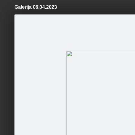
Galerija 06.04.2023
Pāriet
uz
saturu
Šodien
Ziņas
Galerijas
S
Bauskas pils muzejs
Oficiālā lapa
Sestdien
dolce vi
Sekot
LUDUS di
lautists 
Sākums
Konkursi
Kontakti
Par mums
Darba laiks