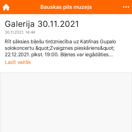
Bauskas pils muzejs
Galerija 30.11.2021
30.11.2021. 14:44
Rīt sāksies biļešu tirdzniecība uz Katrīnas Gupalo
solokoncertu &quot;Zvaigznes pieskāriens&quot;
22.12.2021. plkst. 19:00. Biļetes var iegādāties
Bauskas pils muzeja kasē darba laikā – katru dienu no
Lasīt vairāk
11 līdz 17, izņemot pirmdienas, un rezervēt pa tālr.
63923793, 63922280, 20011880 vai e-pastu:
bauskaspils@
bauska.lv
. Biļetes iespējams iegādāties
arī veicot pārskaitījumu. Vietu skaits ierobežots.