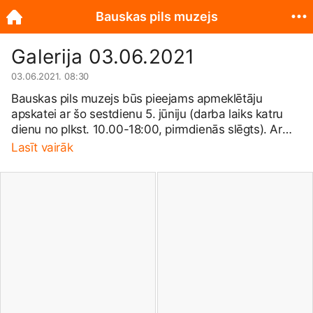
Bauskas pils muzejs
Galerija 03.06.2021
03.06.2021. 08:30
Bauskas pils muzejs būs pieejams apmeklētāju
apskatei ar šo sestdienu 5. jūniju (darba laiks katru
dienu no plkst. 10.00-18:00, pirmdienās slēgts). Ar
prieku paziņojam, ka apmeklētāju apskatei būs
Lasīt vairāk
pieejams arī Livonijas ordeņpils drupas ar atjaunoto
skatu torni. Sīkāka informācija par muzeja
apmeklējumu:
www.bauskaspils.lv/lv/