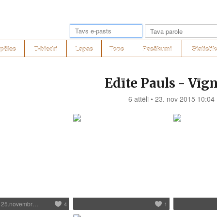
pēles
D-biedri
Lapas
Tops
Pasākumi
Statistik
Edīte Pauls - Vīg
6 attēli • 23. nov 2015 10:04
, 25.novembr…
4
1