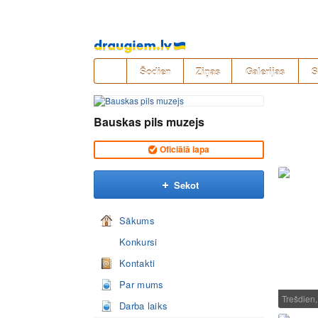
Pāriet
uz
saturu
Šodien
Ziņas
Galerijas
S
Bauskas pils muzejs
Oficiālā lapa
Sekot
Sākums
Konkursi
Kontakti
Par mums
Trešdien
Darba laiks