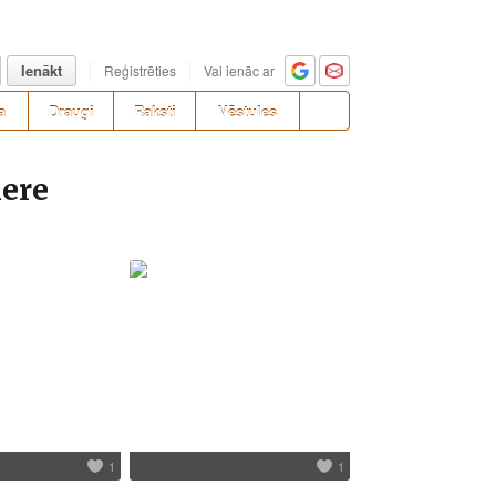
Ienākt
Reģistrēties
Vai ienāc ar
a
Draugi
Raksti
Vēstules
nere
1
1