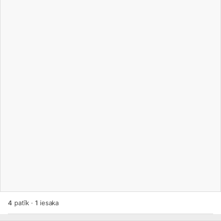
4
patīk
·
1
iesaka