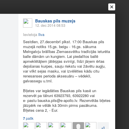
Ienākt
Reģistrēties
Vai ienāc ar
Bauskas pils muzejs
12. dec 2014 08:53
a
Draugi
Raksti
Vēstules
Ievietoja
Ilva
Sestdien, 27.decembrī plkst. 17:00 Bauskas pils
muzejā notiks
15.gs
. beigu -
16.gs
. sākuma
ā 27.12.2014.
Melngalvju brālības Ziemassvētku tradīcijās ieturēta
balle dāmām un kungiem. Lai piedalītos ballē
apmeklētājiem jātērpjas svinīgi, līdzi jāņem ērtas
16.gs. sākuma Melngalvju brālības Ziemassvētku
dejošanas kurpes, sauju riekstu vai žāvētu augļu,
var vilkt sejas masku, vai izvēlēties kādu citu
ātērpjas svinīgi, līdzi jāņem ērtas dejošanas
renesanses perioda aksesuāru – vēdekli,
u citu renesanses perioda aksesuāru – vēdekli,
galvassegu u.tml.
Biļetes var iegādāties Bauskas pils kasē un
rezervēt pa tālruni 63923793, 63922280 vai
e- pastu bauska.pils@
e-apollo.lv
. Rezervētās biļetes
jāizpērk ne vēlāk kā 30min pirms pasākuma.
Biļetes cena 2, - Eur.
7
patīk
+1