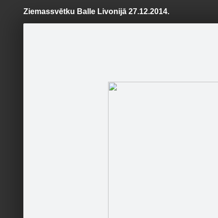
Ziemassvētku Balle Livonijā 27.12.2014.
Pāriet
uz
saturu
Šodien
Ziņas
Galerijas
S
Bauskas pils muzejs
Oficiālā lapa
Sestdien
tradīcij
Sekot
kurpes, s
galvasseg
Sākums
Konkursi
Kontakti
Par mums
Darba laiks