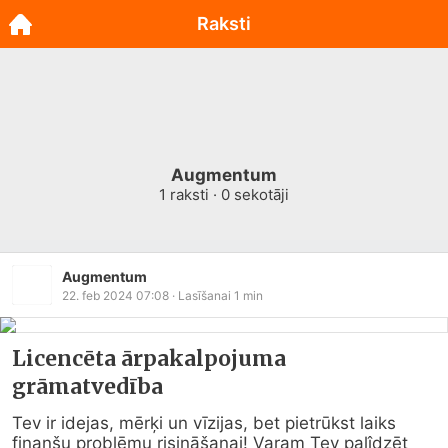
Raksti
Augmentum
1
raksti ·
0
sekotāji
Augmentum
22. feb 2024 07:08
· Lasīšanai
1
min
Licencēta ārpakalpojuma
grāmatvedība
Tev ir idejas, mērķi un vīzijas, bet pietrūkst laiks 
finanšu problēmu risināšanai! Varam Tev palîdzēt 