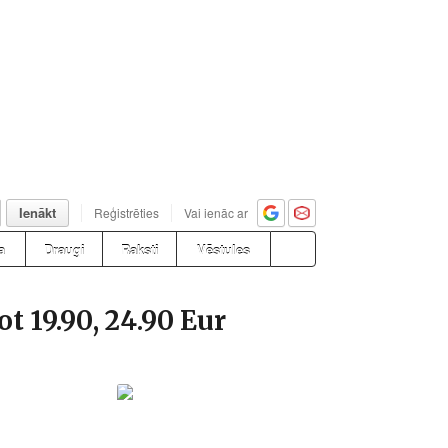
Ienākt
Reģistrēties
Vai ienāc ar
a
Draugi
Raksti
Vēstules
t 19.90, 24.90 Eur