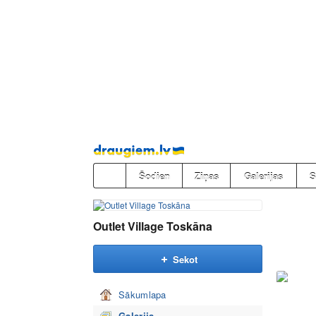
Pāriet
uz
saturu
Šodien
Ziņas
Galerijas
S
Outlet Village Toskāna
Sekot
Sākumlapa
Galerija