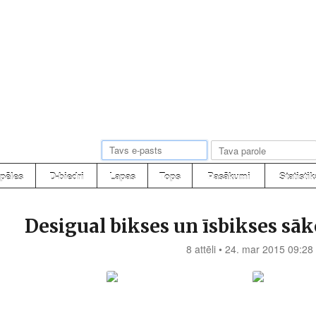
pēles
D-biedri
Lapas
Tops
Pasākumi
Statistik
Desigual bikses un īsbikses sāko
8 attēli • 24. mar 2015 09:28