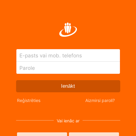
E-pasts vai mob. telefons
Parole
Ienākt
Reģistrēties
Aizmirsi paroli?
Vai ienāc ar