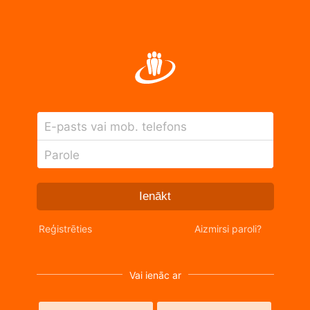
E-pasts vai mob. telefons
Parole
Ienākt
Reģistrēties
Aizmirsi paroli?
Vai ienāc ar