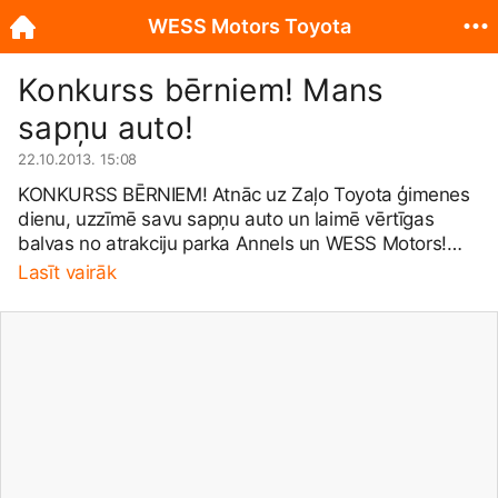
WESS Motors Toyota
Konkurss bērniem! Mans
sapņu auto!
22.10.2013. 15:08
KONKURSS BĒRNIEM! Atnāc uz Zaļo Toyota ģimenes
dienu, uzzīmē savu sapņu auto un laimē vērtīgas
balvas no atrakciju parka Annels un WESS Motors!
Būs jautri visai ģimenei! Gaidīsim ciemos! Vairāk:
Lasīt vairāk
www.wess.lv/toyota/wessmo...