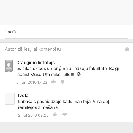
1
patīk
Autorizējies, lai komentētu
Draugiem lietotājs
es šitās skices un oriģinālu redzēju fakultātē! Baigi
labais! Mūsu Utančiks rullē!!!!
😄
2. jūn 2010 17:23 ·
Iveta
Labākais pasniedzējs kāds man bija! Viņa dēļ
iemīlējos zīmēšanā!
2. jūl 2010 09:28 ·