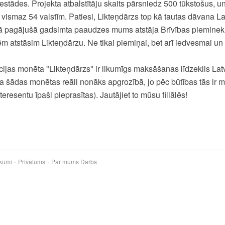
estādes. Projekta atbalstītāju skaits pārsniedz 500 tūkstošus, u
 vismaz 54 valstīm. Patiesi, Likteņdārzs top kā tautas dāvana Lat
Kā pagājušā gadsimta paaudzes mums atstāja Brīvības pieminekl
atstāsim Likteņdārzu. Ne tikai piemiņai, bet arī iedvesmai un
cijas monēta "Likteņdārzs" ir likumīgs maksāšanas līdzeklis Lat
a šādas monētas reāli nonāks apgrozībā, jo pēc būtības tās ir m
eresentu īpaši pieprasītas). Jautājiet to mūsu filiālēs!
kumi
Privātums
Par mums
Darbs