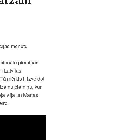
dārzam
kcijas monētu.
nacionālu piemiņas
m Latvijas
ā mērķis ir izveidot
idzamu piemiņu, kur
ja Viļa un Martas
eiro.