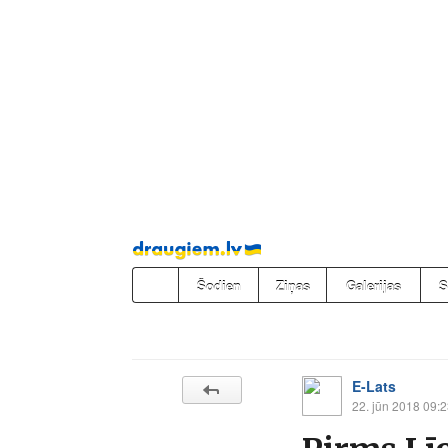
Pāriet
uz
saturu
Šodien
Ziņas
Galerijas
S
E-Lats
22. jūn 2018 09: