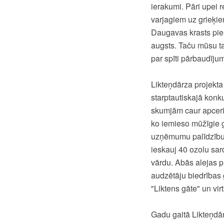
ierakumi. Pāri upei 
varjagiem uz grieķie
Daugavas krasts pie 
augsts. Taču mūsu tau
par spīti pārbaudīj
Likteņdārza projekt
starptautiskajā kon
skumjām caur apceri
ko iemieso mūžīgie 
uzņēmumu palīdzību k
ieskauj 40 ozolu sar
vārdu. Abās alejas p
audzētāju biedrības 
"Liktens gāte" un vir
Gadu gaitā Likteņdār