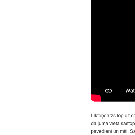
Likteņdārzs top uz 
daiļuma vietā sasto
pavedieni un mīti. S