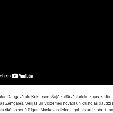
salas Daugavā pie Kokneses. Šajā kultūrvēsturisko kopsakarību 
pas Zemgales, Sēlijas un Vidzemes novadi un krustojas daudzi L
alu šķērso senā Rīgas–Maskavas lielceļa gabals un izrobo 1. p