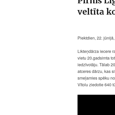
Pirms Lī
veltīta 
Piektdien, 22. jūnijā
Likteņdārza iecere r
vietu 20.gadsimta to
iedzīvotāju. Tālab 2
atceres dārzu, kas 
smeļamies spēku no v
Vītolu ziedotie 640 t