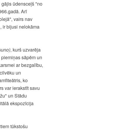
 gājis ūdensceļš "no
966.gadā. Arī
lejā", vairs nav
, ir bijusi nelokāma
suno)
, kurš uzvarēja
no piemiņas sāpēm un
arsmei ar bezgalību,
cilvēku un
mfiteātris, ko
s var ierakstīt savu
ežu" un Stādu
itālā ekspozīcija
tiem tūkstošu