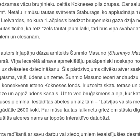
redzamas vācu bruņinieku celtās Kokneses pils drupas. Gar salu
m". Netālu ir mūsu tautas svētvieta Staburags, ko appludināja 1
Lielvārdes, no kura "Lāčplēs's beidzot bruņenieku gāza dziļā no
tas ticība, ka reiz "zels tautai jauni laiki, tad būs viņa svabada"
umiem un ciešanām.
a autors ir japāņu dārza arhitekts Šunmio Masuno
(Shunmyo Ma
kursā. Viņa iecerētā ainava apmeklētāju pakāpeniski noskaņo 
 uz dvēseles dziedināšanu. Šis pārdzīvojums cilvēku atver sask
gaisma, vējš, ūdens un zeme. Šunmio Masuno ieceri ar daudzu 
onsekventi īsteno Kokneses fonds. Ir uzcelta skatu terase un a
dze un apjož ūdens kanāls. Uz to ved bruģakmens aleja, kur katr
usēs piemiņai iestādītas ābeles un aiz tām – "Latvijas valsts m
gādātie 2600 koki. Par mūsu tautas laikmetu griežiem stāsta dig
tuālās atceres nams ar topošo interaktīvo datubāzi.
za radīšanā ar savu darbu vai ziedojumiem iesaistījušies desmi