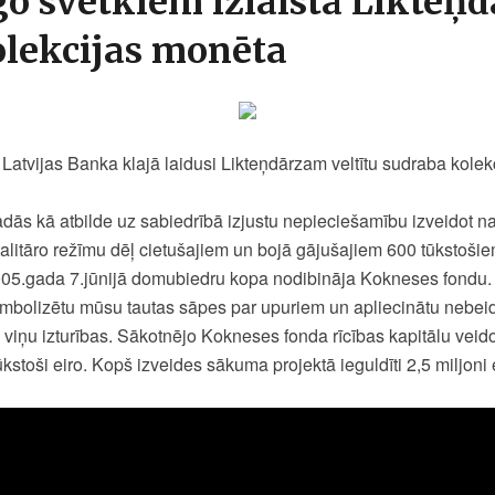
go svētkiem izlaista Likteņ
kolekcijas monēta
, Latvijas Banka klajā laidusi Likteņdārzam veltītu sudraba kole
adās kā atbilde uz sabiedrībā izjustu nepieciešamību izveidot 
talitāro režīmu dēļ cietušajiem un bojā gājušajiem 600 tūkstošie
005.gada 7.jūnijā domubiedru kopa nodibināja Kokneses fondu. T
simbolizētu mūsu tautas sāpes par upuriem un apliecinātu nebe
iņu izturības. Sākotnējo Kokneses fonda rīcības kapitālu veido
ūkstoši eiro. Kopš izveides sākuma projektā ieguldīti 2,5 miljoni 