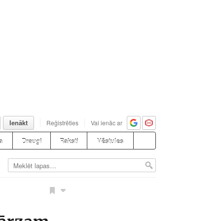
Ienākt
Reģistrēties
Vai ienāc ar
a
Draugi
Raksti
Vēstules