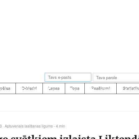
pēles
D-biedri
Lapas
Tops
Pasākumi
Statistik
23
· Aptuvenais lasīšanas ilgums - 4 min