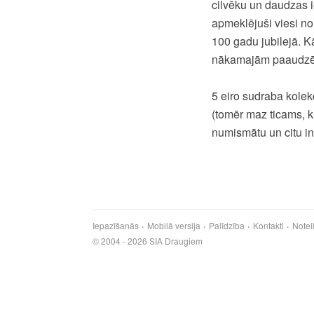
cilvēku un daudzas i
apmeklējuši viesi no
100 gadu jubilejā. 
nākamajām paaudzēm 
5 eiro sudraba kolek
(tomēr maz ticams, k
numismātu un citu int
Iepazīšanās
Mobilā versija
Palīdzība
Kontakti
Notei
© 2004 - 2026 SIA Draugiem