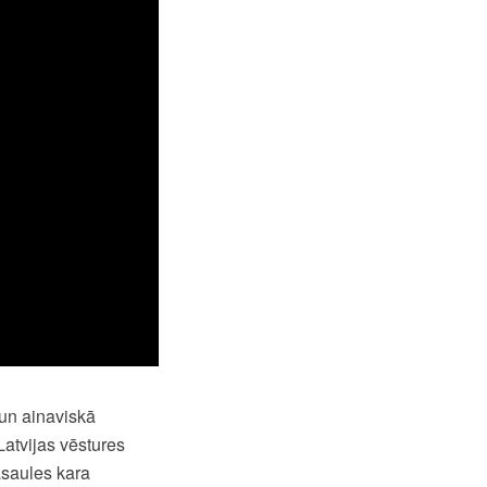
un ainaviskā
atvijas vēstures
asaules kara