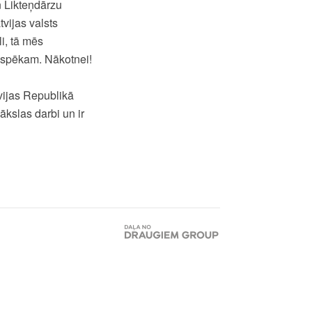
n Likteņdārzu
vijas valsts
i, tā mēs
 spēkam. Nākotnei!
vijas Republikā
ākslas darbi un ir