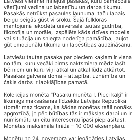
Latvieši vienmēr mīlējuši pasakas, kuru pamācošie 
vēstījumi vedina uz labestību un darba tikumu. 
Pasakās netrūkst pasaules ļaunuma, taču labais 
beigu beigās gūst virsroku. Šajā folkloras 
mantojumā iekodēta universāla tautas gudrība, 
filozofija un morāle, izspēlēts kāds dzīves modelis 
vai situācija un sniegta noderīga pamācība, ļaujot 
gūt emocionālu tikuma un labestības audzināšanu.

Latviešu tautas pasaka par pieciem kaķiem ir viena 
no tām, kuru vecāki pirms naktsmiera mēdz lasīt 
bērniem un kuru viņi atkal un atkal lūdz atkārtot. 
Pasakas galvenā domā – attapība, uzņēmība un 
čakls darbs ir labklājības pamatā.

Kolekcijas monēta "Pasaku monēta I. Pieci kaķi" ir 
likumīgs maksāšanas līdzeklis Latvijas Republikā 
(tomēr maz ticams, ka šādas monētas reāli nonāks 
apgrozībā, jo pēc būtības tās ir mākslas darbi un ir 
numismātu un citu interesentu īpaši pieprasītas). 
Monētas maksimālā tirāža – 10 000 eksemplāru.

Monētu no 24. novembra var iegādāties Latvijas 