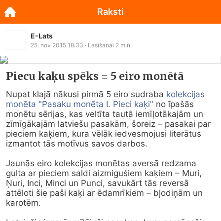
Raksti
E-Lats
25. nov 2015 18:33
· Lasīšanai
2
min
Piecu kaķu spēks = 5 eiro monētā
Nupat klajā nākusi pirmā 5 eiro sudraba 
kolekcijas 
monēta "Pasaku monēta I. Pieci kaķi"
 no īpašās 
monētu sērijas, kas veltīta tautā iemīļotākajām un 
zīmīgākajām latviešu pasakām, šoreiz – pasakai par 
pieciem kaķiem, kura vēlāk iedvesmojusi literātus 
izmantot tās motīvus savos darbos.

Jaunās eiro kolekcijas monētas aversā redzama 
gulta ar pieciem saldi aizmigušiem kaķiem – Muri, 
Ņuri, Inci, Minci un Punci, savukārt tās reversā 
attēloti šie paši kaķi ar ēdamrīkiem – bļodiņām un 
karotēm.
