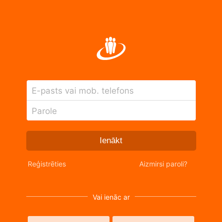
E-pasts vai mob. telefons
Parole
Ienākt
Reģistrēties
Aizmirsi paroli?
Vai ienāc ar