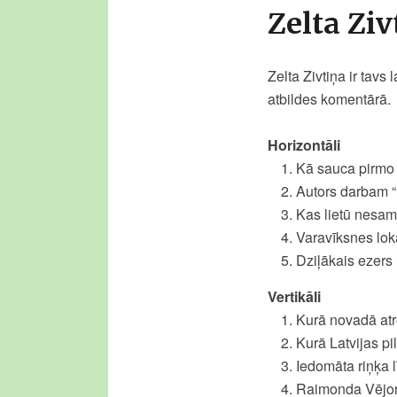
Zelta Zi
Zelta Zivtiņa ir tavs
atbildes komentārā.
Horizontāli
Kā sauca pirmo 
Autors darbam 
Kas lietū nesa
Varavīksnes lok
Dziļākais ezers 
Vertikāli
Kurā novadā at
Kurā Latvijas pi
Iedomāta riņķa 
Raimonda Vējoņ