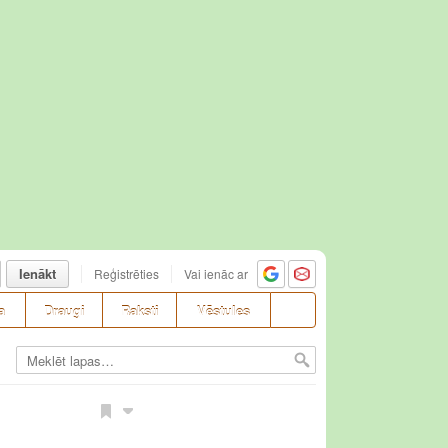
Ienākt
Reģistrēties
Vai ienāc ar
a
Draugi
Raksti
Vēstules