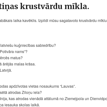
vtiņas krustvārdu mīkla.
 labākais laika kavēklis. Izpildi mūsu sagatavoto krustvārdu mīklu
latviešu kuģniecības sabiedrību?
“Potivāra nams”?
mērcēs matus?
ā ārējās malas krāsa.
Latvijā.
rodas apdzīvotas vietas nosaukums “Lauvas”.
lsētā atrodas Ziloņu iela?
līnija, kas atrodas vienādā attālumā no Ziemeļpola un Dienvidp
a iesauka skolas laikā.