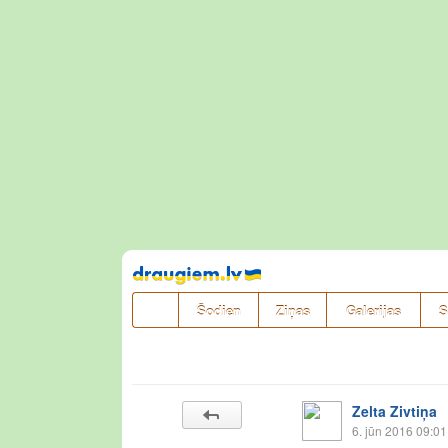
Pāriet
uz
saturu
Šodien
Ziņas
Galerijas
S
Zelta Zivtiņa
6. jūn 2016 09:01