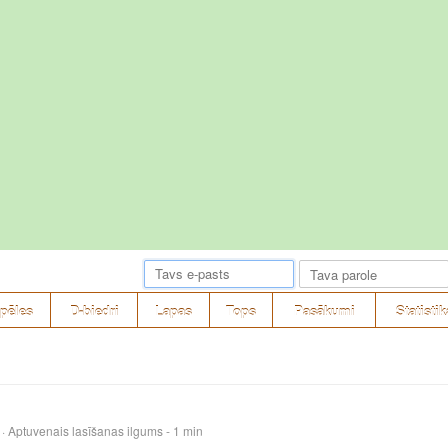
pēles
D-biedri
Lapas
Tops
Pasākumi
Statistik
· Aptuvenais lasīšanas ilgums - 1 min