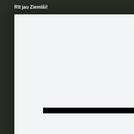
Rīt jau Ziemīši!
Pāriet
uz
saturu
Šodien
Ziņas
Galerijas
S
Zelta Zivtiņa
Oficiālā lapa
Bāc, rīt 