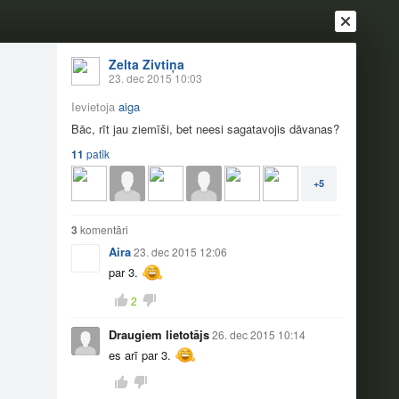
Zelta Zivtiņa
23. dec 2015 10:03
Ievietoja
aiga
Bāc, rīt jau ziemīši, bet neesi sagatavojis dāvanas?
11
patīk
+5
3
komentāri
Ienākt
Reģistrēties
Vai ienāc ar
Aira
23. dec 2015 12:06
par 3.
a
Draugi
Raksti
Vēstules
2
!
Draugiem lietotājs
26. dec 2015 10:14
es arī par 3.