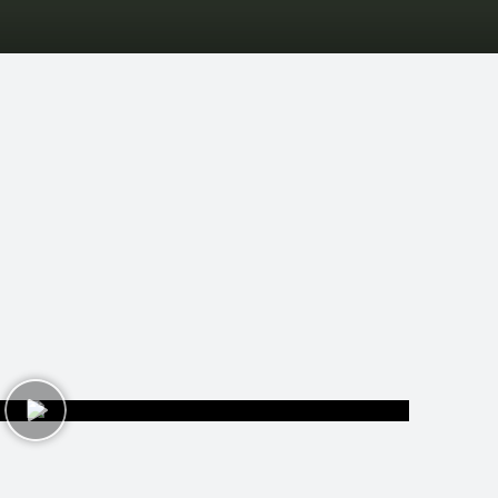
pēles
D-biedri
Lapas
Tops
Pasākumi
Statistik
Rīt jau Ziemīši
1 video • 23. dec 2015 12:03
jau ziemīši, bet neesi sagatavojis dāvanas?