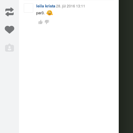
leila krista
28. jūl 2016 13:11
par3.
Iesaka
7