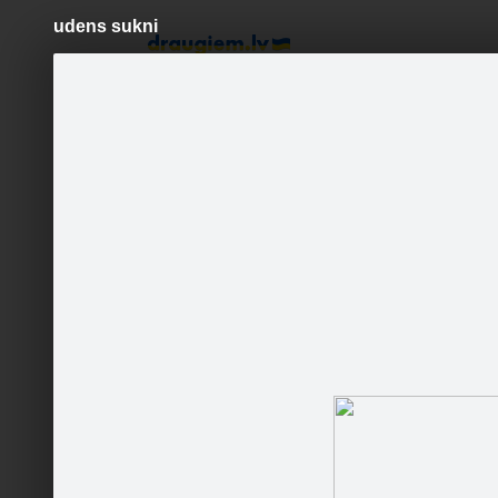
udens sukni
Pāriet
uz
saturu
Šodien
Ziņas
Galerijas
S
www.manamauto.lv
Oficiālā lapa
Sekot
Sākumlapa
Galerija
Sekotāji
Jaunumi
Partneri
Darbinieki