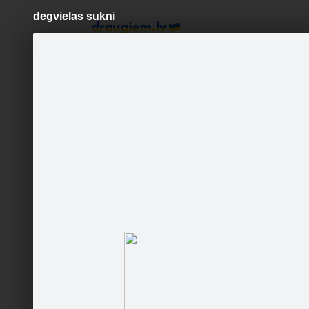
degvielas sukni
Pāriet
uz
saturu
Šodien
Ziņas
Galerijas
S
www.manamauto.lv
Oficiālā lapa
Sekot
Sākumlapa
Galerija
Sekotāji
Jaunumi
Partneri
Darbinieki