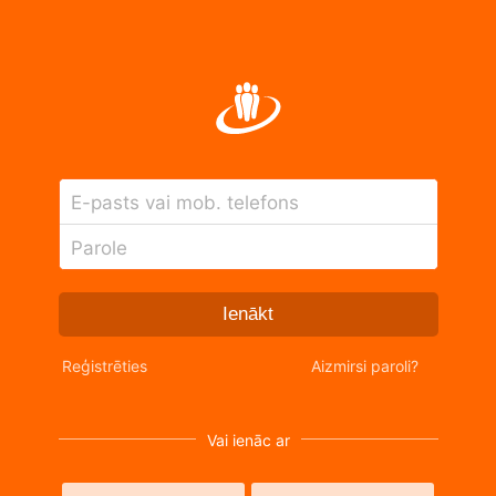
E-pasts vai mob. telefons
Parole
Ienākt
Reģistrēties
Aizmirsi paroli?
Vai ienāc ar