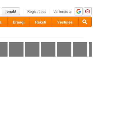
Ienākt
Reģistrēties
Vai ienāc ar
a
Draugi
Raksti
Vēstules