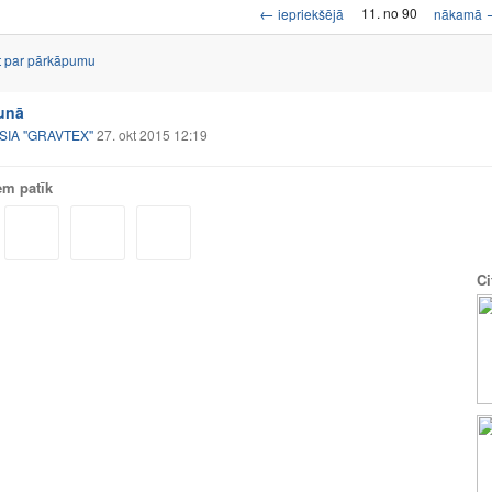
←
11. no 90
iepriekšējā
nākamā
t par pārkāpumu
runā
SIA ''GRAVTEX''
27. okt 2015 12:19
em patīk
Ci