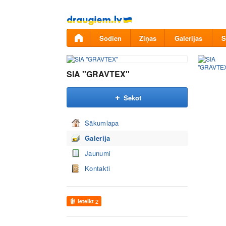
Pāriet
uz
saturu
Šodien
Ziņas
Galerijas
S
SIA ''GRAVTEX''
Sekot
Sākumlapa
Galerija
Jaunumi
Kontakti
Ieteikt
2