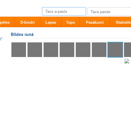
pēles
D-biedri
Lapas
Tops
Pasākumi
Statistik
Bildes runā