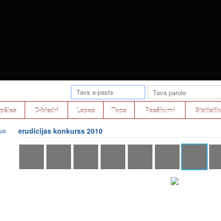
pēles
D-biedri
Lapas
Tops
Pasākumi
Statistik
erudicijas konkurss 2010