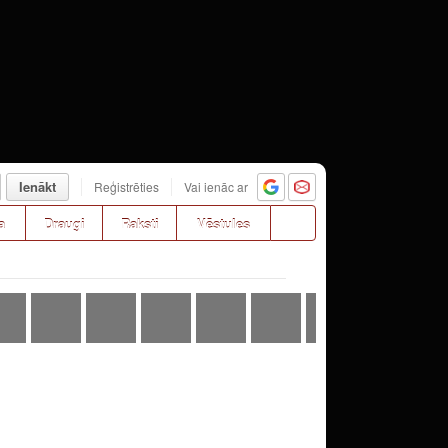
Ienākt
Reģistrēties
Vai ienāc ar
a
Draugi
Raksti
Vēstules