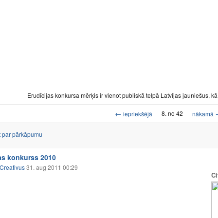
Erudīcijas konkursa mērķis ir vienot publiskā telpā Latvijas jauniešus, kā 
←
8. no 42
iepriekšējā
nākamā
t par pārkāpumu
jas konkurss 2010
Creativus
31. aug 2011 00:29
Ci