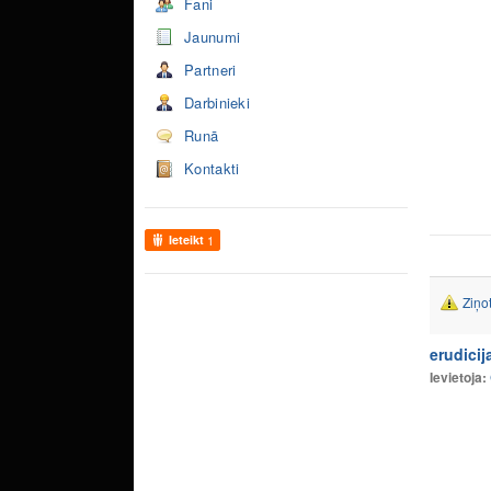
Fani
Jaunumi
Partneri
Darbinieki
Runā
Kontakti
Ieteikt
1
Ziņo
erudici
Ievietoja: