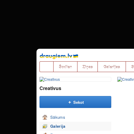
Pāriet
uz
saturu
Šodien
Ziņas
Galerijas
S
Creativus
Sekot
Sākums
Galerija