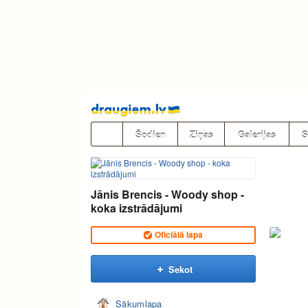
Pāriet
uz
saturu
Šodien
Ziņas
Galerijas
S
Jānis Brencis - Woody shop -
koka izstrādājumi
Oficiālā lapa
Sekot
Sākumlapa