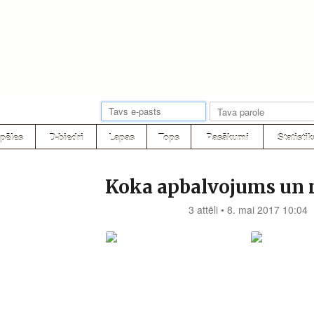
pēles
D-biedri
Lapas
Tops
Pasākumi
Statistik
Koka apbalvojums un 
3 attēli • 8. mai 2017 10:04