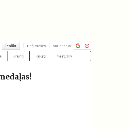
Ienākt
Reģistrēties
Vai ienāc ar
a
Draugi
Raksti
Vēstules
medaļas!