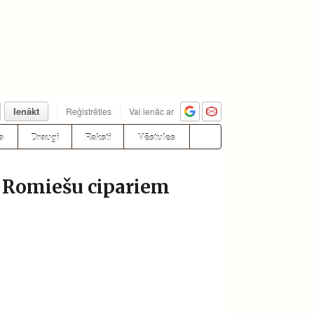
Ienākt
Reģistrēties
Vai ienāc ar
a
Draugi
Raksti
Vēstules
ar Romiešu cipariem