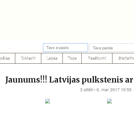
pēles
D-biedri
Lapas
Tops
Pasākumi
Statistik
Jaunums!!! Latvijas pulkstenis 
3 attēli • 6. mar 2017 10:55