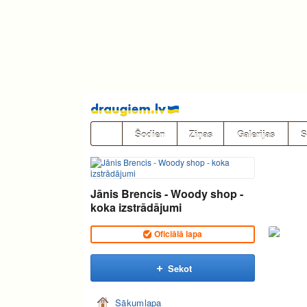
Pāriet
uz
saturu
Šodien
Ziņas
Galerijas
S
Jānis Brencis - Woody shop -
koka izstrādājumi
Oficiālā lapa
Sekot
Sākumlapa