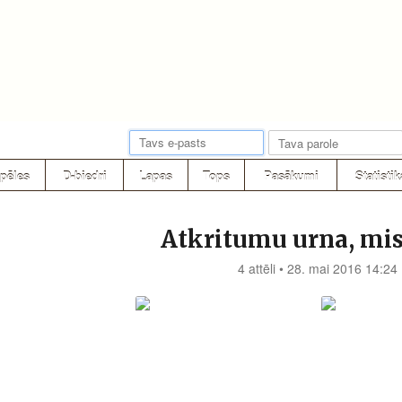
pēles
D-biedri
Lapas
Tops
Pasākumi
Statistik
Atkritumu urna, mis
4 attēli • 28. mai 2016 14:24