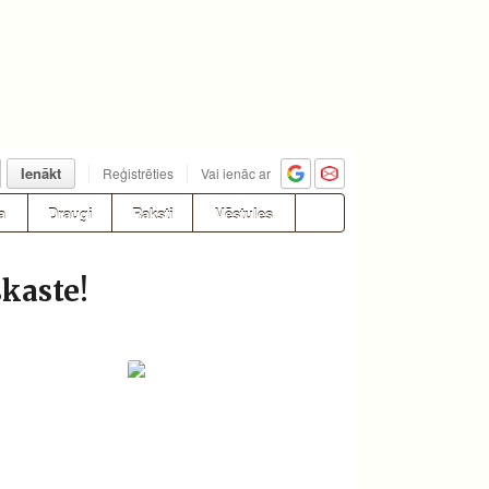
Ienākt
Reģistrēties
Vai ienāc ar
a
Draugi
Raksti
Vēstules
kaste!