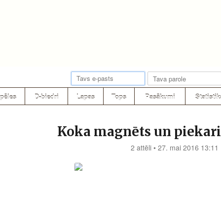
pēles
D-biedri
Lapas
Tops
Pasākumi
Statistik
Koka magnēts un piekariņ
2 attēli • 27. mai 2016 13:11