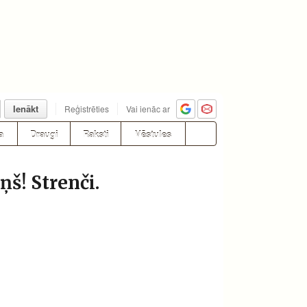
Ienākt
Reģistrēties
Vai ienāc ar
a
Draugi
Raksti
Vēstules
š! Strenči.