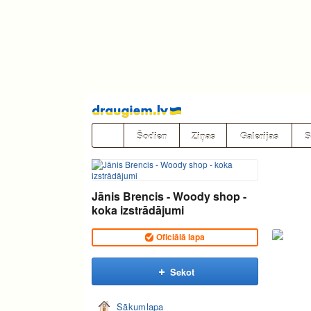
Pāriet
uz
saturu
Šodien
Ziņas
Galerijas
S
Jānis Brencis - Woody shop -
koka izstrādājumi
Oficiālā lapa
Sekot
Sākumlapa