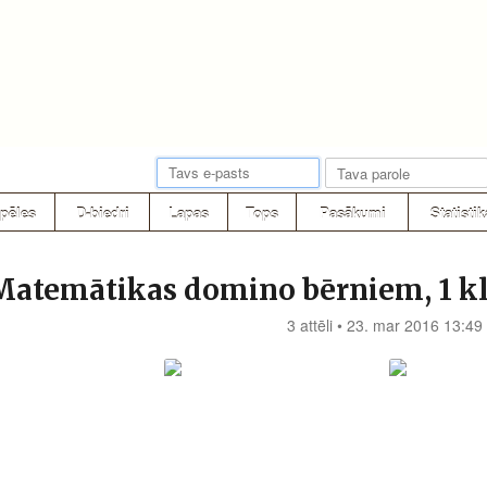
pēles
D-biedri
Lapas
Tops
Pasākumi
Statistik
Matemātikas domino bērniem, 1 k
3 attēli • 23. mar 2016 13:49