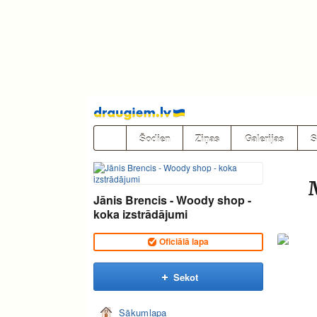
Pāriet
uz
saturu
Šodien
Ziņas
Galerijas
S
Jānis Brencis - Woody shop -
koka izstrādājumi
Oficiālā lapa
Sekot
Sākumlapa