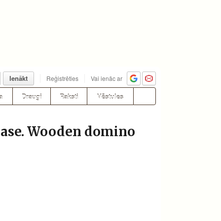
Ienākt
Reģistrēties
Vai ienāc ar
a
Draugi
Raksti
Vēstules
lase. Wooden domino