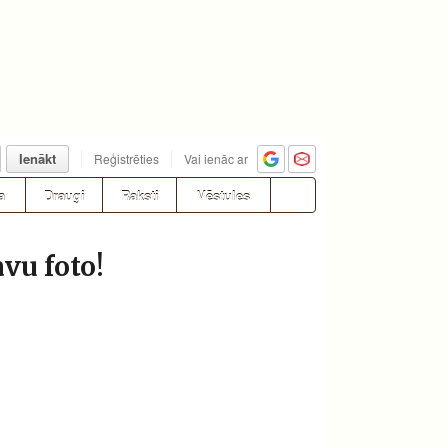
Ienākt
Reģistrēties
Vai ienāc ar
a
Draugi
Raksti
Vēstules
avu foto!