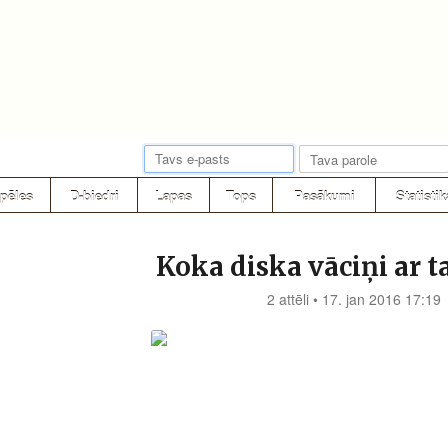
pēles
D-biedri
Lapas
Tops
Pasākumi
Statistik
Koka diska vāciņi ar t
2 attēli • 17. jan 2016 17:19