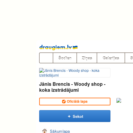
Pāriet
uz
saturu
Šodien
Ziņas
Galerijas
S
Jānis Brencis - Woody shop -
koka izstrādājumi
Oficiālā lapa
Sekot
Sākumlapa