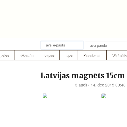
pēles
D-biedri
Lapas
Tops
Pasākumi
Statistik
Latvijas magnēts 15cm
3 attēli • 14. dec 2015 09:46