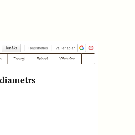
Ienākt
Reģistrēties
Vai ienāc ar
a
Draugi
Raksti
Vēstules
 diametrs