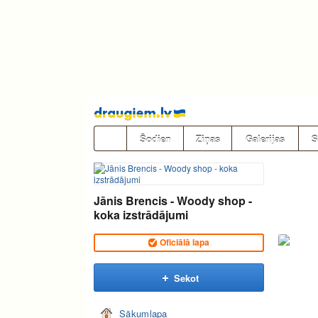
Pāriet
uz
saturu
Šodien
Ziņas
Galerijas
S
Jānis Brencis - Woody shop -
koka izstrādājumi
Oficiālā lapa
Sekot
Sākumlapa