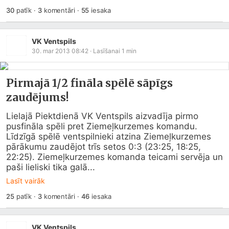
30
patīk
·
3
komentāri
·
55
iesaka
VK Ventspils
30. mar 2013 08:42
· Lasīšanai
1
min
Pirmajā 1/2 fināla spēlē sāpīgs
zaudējums!
Lielajā Piektdienā VK Ventspils aizvadīja pirmo 
pusfināla spēli pret Ziemeļkurzemes komandu. 
Līdzīgā spēlē ventspilnieki atzina Ziemeļkurzemes 
pārākumu zaudējot trīs setos 0:3 (23:25, 18:25, 
22:25). Ziemeļkurzemes komanda teicami servēja un 
paši lieliski tika galā...
Lasīt vairāk
25
patīk
·
3
komentāri
·
46
iesaka
VK Ventspils