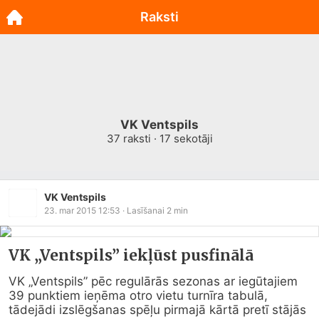
Raksti
VK Ventspils
37
raksti ·
17
sekotāji
VK Ventspils
23. mar 2015 12:53
· Lasīšanai
2
min
VK „Ventspils” iekļūst pusfinālā
VK „Ventspils” pēc regulārās sezonas ar iegūtajiem 
39 punktiem ieņēma otro vietu turnīra tabulā, 
tādejādi izslēgšanas spēļu pirmajā kārtā pretī stājās 