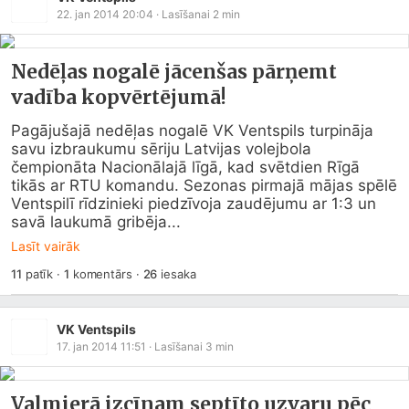
22. jan 2014 20:04
· Lasīšanai
2
min
Nedēļas nogalē jācenšas pārņemt
vadība kopvērtējumā!
Pagājušajā nedēļas nogalē VK Ventspils turpināja 
savu izbraukumu sēriju Latvijas volejbola 
čempionāta Nacionālajā līgā, kad svētdien Rīgā 
tikās ar RTU komandu. Sezonas pirmajā mājas spēlē 
Ventspilī rīdzinieki piedzīvoja zaudējumu ar 1:3 un 
savā laukumā gribēja...
Lasīt vairāk
11
patīk
·
1
komentārs
·
26
iesaka
VK Ventspils
17. jan 2014 11:51
· Lasīšanai
3
min
Valmierā izcīnam septīto uzvaru pēc