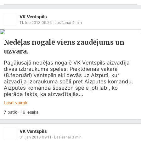
VK Ventspils
11. feb 2013 09:26
· Lasīšanai
4
min
Nedēļas nogalē viens zaudējums un
uzvara.
Pagājušajā nedēļas nogalē VK Ventspils aizvadīja 
divas izbraukuma spēles. Piektdienas vakarā 
(8.februārī) ventspilnieki devās uz Aizputi, kur 
aizvadīja izbraukuma spēli pret Aizputes komandu. 
Aizputes komanda šosezon spēlē ļoti labi, ko 
pierāda fakts, ka aizvadītajās...
Lasīt vairāk
7
patīk
·
16
iesaka
VK Ventspils
31. jan 2013 09:11
· Lasīšanai
3
min