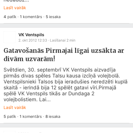
Lasīt vairāk
4
patīk
·
1
komentārs
·
5
iesaka
VK Ventspils
2. okt 2012 12:33
· Lasīšanai
2
min
Gatavošanās Pirmajai līgai uzsākta ar
divām uzvarām!
Svētdien, 30. septembrī VK Ventspils aizvadīja 
pirmās divas spēles Talsu kausa izcīņā volejbolā. 
Ventspilsnieki Talsos bija ieradušies neredzēti kuplā 
skaitā - ierindā bija 12 spēlēt gatavi vīri.Pirmajā 
spēlē VK Ventspils tikās ar Dundaga 2 
volejbolistiem. Lai...
Lasīt vairāk
5
patīk
·
1
komentārs
·
8
iesaka