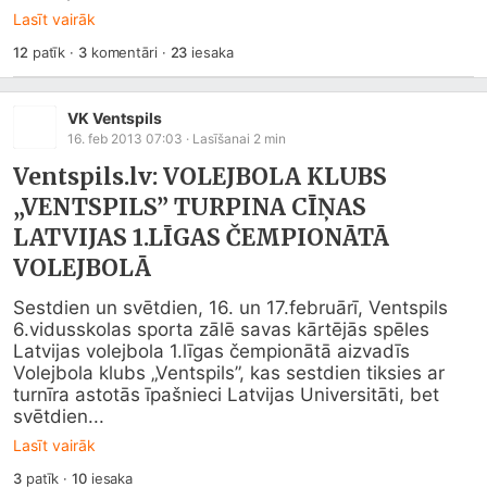
Lasīt vairāk
12
patīk
·
3
komentāri
·
23
iesaka
VK Ventspils
16. feb 2013 07:03
· Lasīšanai
2
min
Ventspils.lv: VOLEJBOLA KLUBS
„VENTSPILS” TURPINA CĪŅAS
LATVIJAS 1.LĪGAS ČEMPIONĀTĀ
VOLEJBOLĀ
Sestdien un svētdien, 16. un 17.februārī, Ventspils 
6.vidusskolas sporta zālē savas kārtējās spēles 
Latvijas volejbola 1.līgas čempionātā aizvadīs 
Volejbola klubs „Ventspils”, kas sestdien tiksies ar 
turnīra astotās īpašnieci Latvijas Universitāti, bet 
svētdien...
Lasīt vairāk
3
patīk
·
10
iesaka