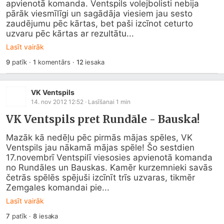
apvienotā komanda. Ventspils volejbolisti nebija 
pārāk viesmīlīgi un sagādāja viesiem jau sesto 
zaudējumu pēc kārtas, bet paši izcīnot ceturto 
uzvaru pēc kārtas ar rezultātu...
Lasīt vairāk
9
patīk
·
1
komentārs
·
12
iesaka
VK Ventspils
14. nov 2012 12:52
· Lasīšanai
1
min
VK Ventspils pret Rundāle - Bauska!
Mazāk kā nedēļu pēc pirmās mājas spēles, VK 
Ventspils jau nākamā mājas spēle! Šo sestdien 
17.novembrī Ventspilī viesosies apvienotā komanda 
no Rundāles un Bauskas. Kamēr kurzemnieki savās 
četrās spēlēs spējuši izcīnīt trīs uzvaras, tikmēr 
Zemgales komandai pie...
Lasīt vairāk
7
patīk
·
8
iesaka