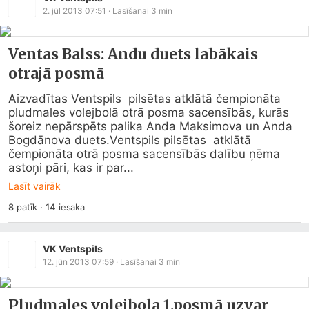
2. jūl 2013 07:51
· Lasīšanai
3
min
Ventas Balss: Andu duets labākais
otrajā posmā
Aizvadītas Ventspils  pilsētas atklātā čempionāta 
pludmales volejbolā otrā posma sacensībās, kurās  
šoreiz nepārspēts palika Anda Maksimova un Anda 
Bogdānova duets.Ventspils pilsētas  atklātā 
čempionāta otrā posma sacensībās dalību ņēma 
astoņi pāri, kas ir par...
Lasīt vairāk
8
patīk
·
14
iesaka
VK Ventspils
12. jūn 2013 07:59
· Lasīšanai
3
min
Pludmales volejbola 1.posmā uzvar