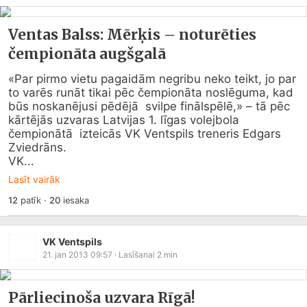
Ventas Balss: Mērķis – noturēties
čempionāta augšgalā
«Par pirmo vietu pagaidām negribu neko teikt, jo par  
to varēs runāt tikai pēc čempionāta noslēguma, kad 
būs noskanējusi pēdējā  svilpe finālspēlē,» – tā pēc 
kārtējās uzvaras Latvijas 1. līgas volejbola 
čempionātā  izteicās VK Ventspils treneris Edgars  
Zviedrāns.

VK...
Lasīt vairāk
12
patīk
·
20
iesaka
VK Ventspils
21. jan 2013 09:57
· Lasīšanai
2
min
Pārliecinoša uzvara Rīgā!