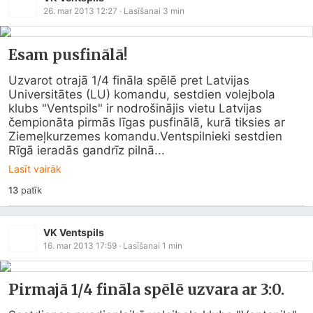
26. mar 2013 12:27
· Lasīšanai
3
min
Esam pusfinālā!
Uzvarot otrajā 1/4 fināla spēlē pret Latvijas 
Universitātes (LU) komandu, sestdien volejbola 
klubs "Ventspils" ir nodrošinājis vietu Latvijas 
čempionāta pirmās līgas pusfinālā, kurā tiksies ar 
Ziemeļkurzemes komandu.Ventspilnieki sestdien 
Rīgā ieradās gandrīz pilnā...
Lasīt vairāk
13
patīk
VK Ventspils
16. mar 2013 17:59
· Lasīšanai
1
min
Pirmajā 1/4 fināla spēlē uzvara ar 3:0.