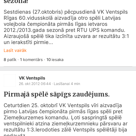
sezonā!
Sestdienas (27.oktobris) pēcpusdienā VK Ventspils 
Rīgas 60.vidusskolā aizvadīja otro spēli Latvijas 
volejbola čempionāta pirmās līgas ietvaros 
2012./2013.gada sezonā pret RTU UPS komandu. 
Aizraujošā spēlē tika izcīnīta uzvara ar rezultātu 3:1 
un ierakstīti pirmie...
Lasīt vairāk
8
patīk
·
1
komentārs
·
10
iesaka
VK Ventspils
26. okt 2012 06:44
· Lasīšanai
4
min
Pirmajā spēlē sāpīgs zaudējums.
Ceturtdien 25. oktobrī VK Ventspils vīri aizvadīja 
pirmo Latvijas čempionāta pirmās līgas spēli pret 
Ziemeļkurzemes komandu. Ļoti saspringtā spēlē 
ventspilnieki atzina ziemeļkurzemnieku pārsvaru ar 
rezultātu 1:3.Ierodoties zālē Ventspils spēlētāji bija 
nedaudz...