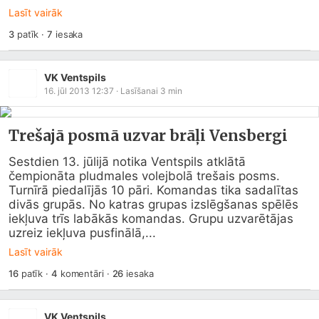
Lasīt vairāk
3
patīk
·
7
iesaka
VK Ventspils
16. jūl 2013 12:37
· Lasīšanai
3
min
Trešajā posmā uzvar brāļi Vensbergi
Sestdien 13. jūlijā notika Ventspils atklātā 
čempionāta pludmales volejbolā trešais posms. 
Turnīrā piedalījās 10 pāri. Komandas tika sadalītas 
divās grupās. No katras grupas izslēgšanas spēlēs 
iekļuva trīs labākās komandas. Grupu uzvarētājas 
uzreiz iekļuva pusfinālā,...
Lasīt vairāk
16
patīk
·
4
komentāri
·
26
iesaka
VK Ventspils