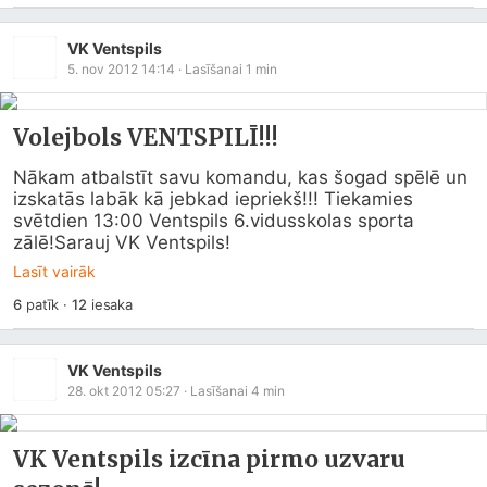
VK Ventspils
5. nov 2012 14:14
· Lasīšanai
1
min
Volejbols VENTSPILĪ!!!
Nākam atbalstīt savu komandu, kas šogad spēlē un 
izskatās labāk kā jebkad iepriekš!!! Tiekamies 
svētdien 13:00 Ventspils 6.vidusskolas sporta 
zālē!Sarauj VK Ventspils!
Lasīt vairāk
6
patīk
·
12
iesaka
VK Ventspils
28. okt 2012 05:27
· Lasīšanai
4
min
VK Ventspils izcīna pirmo uzvaru