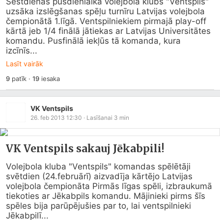
Sestdienas pusdienlaikā volejbola klubs "Ventspils" 
uzsāka izslēgšanas spēļu turnīru Latvijas volejbola 
čempionātā 1.līgā. Ventspilniekiem pirmajā play-off 
kārtā jeb 1/4 finālā jātiekas ar Latvijas Universitātes 
komandu. Pusfinālā iekļūs tā komanda, kura 
izcīnīs...
Lasīt vairāk
9
patīk
·
19
iesaka
VK Ventspils
26. feb 2013 12:30
· Lasīšanai
3
min
VK Ventspils sakauj Jēkabpili!
Volejbola kluba "Ventspils" komandas spēlētāji 
svētdien (24.februārī) aizvadīja kārtējo Latvijas 
volejbola čempionāta Pirmās līgas spēli, izbraukumā 
tiekoties ar Jēkabpils komandu. Mājinieki pirms šīs 
spēles bija parūpējušies par to, lai ventspilnieki 
Jēkabpilī...