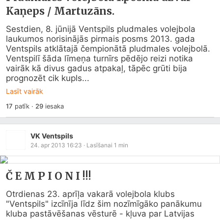
Kaņeps / Martuzāns.
Sestdien, 8. jūnijā Ventspils pludmales volejbola 
laukumos norisinājās pirmais posms 2013. gada 
Ventspils atklātajā čempionātā pludmales volejbolā. 
Ventspilī šāda līmeņa turnīrs pēdējo reizi notika 
vairāk kā divus gadus atpakaļ, tāpēc grūti bija 
prognozēt cik kupls...
Lasīt vairāk
17
patīk
·
29
iesaka
VK Ventspils
24. apr 2013 16:23
· Lasīšanai
1
min
Č E M P I O N I !!!
Otrdienas 23. aprīļa vakarā volejbola klubs 
"Ventspils" izcīnīja līdz šim nozīmīgāko panākumu 
kluba pastāvēšanas vēsturē - kļuva par Latvijas 