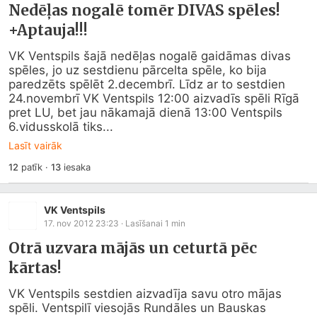
Nedēļas nogalē tomēr DIVAS spēles!
+Aptauja!!!
VK Ventspils šajā nedēļas nogalē gaidāmas divas 
spēles, jo uz sestdienu pārcelta spēle, ko bija 
paredzēts spēlēt 2.decembrī. Līdz ar to sestdien 
24.novembrī VK Ventspils 12:00 aizvadīs spēli Rīgā 
pret LU, bet jau nākamajā dienā 13:00 Ventspils 
6.vidusskolā tiks...
Lasīt vairāk
12
patīk
·
13
iesaka
VK Ventspils
17. nov 2012 23:23
· Lasīšanai
1
min
Otrā uzvara mājās un ceturtā pēc
kārtas!
VK Ventspils sestdien aizvadīja savu otro mājas 
spēli. Ventspilī viesojās Rundāles un Bauskas 