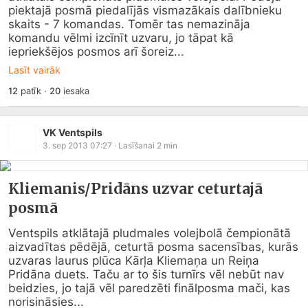
piektajā posmā piedalījās vismazākais dalībnieku 
skaits - 7 komandas. Tomēr tas nemazināja 
komandu vēlmi izcīnīt uzvaru, jo tāpat kā 
iepriekšējos posmos arī šoreiz...
Lasīt vairāk
12
patīk
·
20
iesaka
VK Ventspils
3. sep 2013 07:27
· Lasīšanai
2
min
Kliemanis/Pridāns uzvar ceturtajā
posmā
Ventspils atklātajā pludmales volejbolā čempionātā 
aizvadītas pēdējā, ceturtā posma sacensības, kurās 
uzvaras laurus plūca Kārļa Kliemaņa un Reiņa 
Pridāna duets. Taču ar to šis turnīrs vēl nebūt nav 
beidzies, jo tajā vēl paredzēti finālposma mači, kas 
norisināsies...