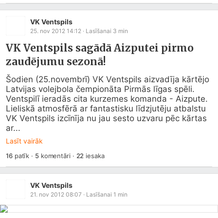
VK Ventspils
25. nov 2012 14:12
· Lasīšanai
3
min
VK Ventspils sagādā Aizputei pirmo
zaudējumu sezonā!
Šodien (25.novembrī) VK Ventspils aizvadīja kārtējo 
Latvijas volejbola čempionāta Pirmās līgas spēli. 
Ventspilī ieradās cita kurzemes komanda - Aizpute. 
Lieliskā atmosfērā ar fantastisku līdzjutēju atbalstu 
VK Ventspils izcīnīja nu jau sesto uzvaru pēc kārtas 
ar...
Lasīt vairāk
16
patīk
·
5
komentāri
·
22
iesaka
VK Ventspils
21. nov 2012 08:07
· Lasīšanai
1
min