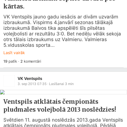
kārtas.
VK Ventspils jauno gadu iesācis ar divām uzvarām 
izbraukumā. Vispirms 4.janvārī sezonas tālākajā 
izbraukumā Balvos tika apspēlēti šīs pilsētas 
volejbolisti ar rezultātu 3:0. Bet nedēļu vēlāk sekoja 
otrs tālais izbraukums uz Valmieru. Valmieras 
5.vidusskolas sporta...
Lasīt vairāk
19
patīk
·
2
komentāri
VK Ventspils
3. sep 2013 07:35
· Lasīšanai
3
min
Ventspils atklātais čempionāts
pludmales volejbolā 2013 noslēdzies!
Svētdien 11. augustā noslēdzās 2013.gada Ventspils 
atklātais čempionāts pludmales volejbolā. Pēdējā 