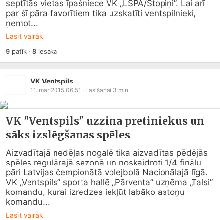
septītās vietas īpašniece VK „LSPA/Stopiņi”. Lai arī 
par šī pāra favorītiem tika uzskatīti ventspilnieki, 
ņemot...
Lasīt vairāk
9
patīk
·
8
iesaka
VK Ventspils
11. mar 2015 06:51
· Lasīšanai
3
min
VK "Ventspils" uzzina pretiniekus un
sāks izslēgšanas spēles
Aizvadītajā nedēļas nogalē tika aizvadītas pēdējās 
spēles regulārajā sezonā un noskaidroti 1/4 finālu 
pāri Latvijas čempionātā volejbolā Nacionālajā līgā. 
VK „Ventspils” sporta hallē „Pārventa” uzņēma „Talsi” 
komandu, kurai izredzes iekļūt labāko astoņu 
komandu...
Lasīt vairāk