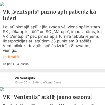
VK „Ventspils” pirmo apli pabeidz kā
līderi
Lai arī pirmajā aplī ir jāaizvada vēl viena spēle starp 
SK „Jēkabpils Lūši” un SC „Mārupe”, ir jau zināms, ka 
VK „Ventspils” pēc pirmā apļa turnīra tabulā ieņems 
līderpozīcijas ar iegūtiem 23 punktiem 9 spēlēs. 
Ventspilnieki deviņās spēlēs izcīnīja 8 uzvaras, 
vienīgo...
Lasīt vairāk
12
patīk
·
3
iesaka
VK Ventspils
15. okt 2014 19:46
· Lasīšanai
2
min
VK "Ventspils" atklāj jauno sezonu!