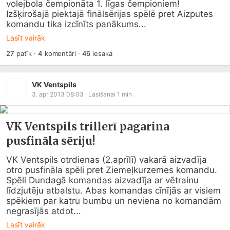
volejbola čempionāta 1. līgas čempioniem! 
Izšķirošajā piektajā finālsērijas spēlē pret Aizputes 
komandu tika izcīnīts panākums...
Lasīt vairāk
27
patīk
·
4
komentāri
·
46
iesaka
VK Ventspils
3. apr 2013 08:03
· Lasīšanai
1
min
VK Ventspils trillerī pagarina
pusfināla sēriju!
VK Ventspils otrdienas (2.aprīlī) vakarā aizvadīja 
otro pusfināla spēli pret Ziemeļkurzemes komandu. 
Spēli Dundagā komandas aizvadīja ar vētrainu 
līdzjutēju atbalstu. Abas komandas cīnījās ar visiem 
spēkiem par katru bumbu un neviena no komandām 
negrasījās atdot...
Lasīt vairāk