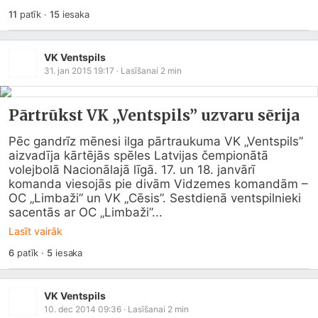
11
patīk
·
15
iesaka
VK Ventspils
31. jan 2015 19:17
· Lasīšanai
2
min
Pārtrūkst VK „Ventspils” uzvaru sērija
Pēc gandrīz mēnesi ilga pārtraukuma VK „Ventspils” 
aizvadīja kārtējās spēles Latvijas čempionātā 
volejbolā Nacionālajā līgā. 17. un 18. janvārī 
komanda viesojās pie divām Vidzemes komandām – 
OC „Limbaži” un VK „Cēsis”. Sestdienā ventspilnieki 
sacentās ar OC „Limbaži”...
Lasīt vairāk
6
patīk
·
5
iesaka
VK Ventspils
10. dec 2014 09:36
· Lasīšanai
2
min