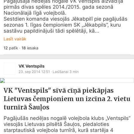
Pagājušajā nedēļas nogalē VK Ventspils aizvadīja 
pirmās divas spēles 2014./2015. gada sezonā 
Nacionālajā līgā volejbolā.

Sestdien komanda viesojās Jēkabpilī pie pagājušās 
sezonas 1. līgas čempioniem SK „Jēkabpils”, kuru 
sastāvu papildinājuši tādi spēlētāji, kā...
Lasīt vairāk
12
patīk
·
18
iesaka
VK Ventspils
23. sep 2014 12:51
· Lasīšanai
3
min
VK "Ventspils" sīvā cīņā piekāpjas
Lietuvas čempioniem un izcīna 2. vietu
turnīrā Šauļos
Pagājušās nedēļas nogalē volejbola klubs „Ventspils” 
viesojās Lietuvas pilsētā Šauļos, piedaloties 
starptautiskā volejbola turnīrā, kurā startēja 4 