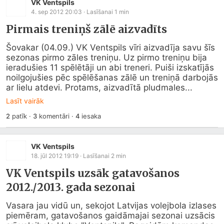
VK Ventspils
4. sep 2012 20:03
· Lasīšanai
1
min
Pirmais treniņš zālē aizvadīts
Šovakar (04.09.) VK Ventspils vīri aizvadīja savu šīs 
sezonas pirmo zāles treniņu. Uz pirmo treniņu bija 
ieradušies 11 spēlētāji un abi treneri. Puiši izskatījās 
noilgojušies pēc spēlēšanas zālē un treniņā darbojās 
ar lielu atdevi. Protams, aizvadītā pludmales...
Lasīt vairāk
2
patīk
·
3
komentāri
·
4
iesaka
VK Ventspils
18. jūl 2012 19:19
· Lasīšanai
2
min
VK Ventspils uzsāk gatavošanos
2012./2013. gada sezonai
Vasara jau vidū un, sekojot Latvijas volejbola izlases 
piemēram, gatavošanos gaidāmajai sezonai uzsācis 