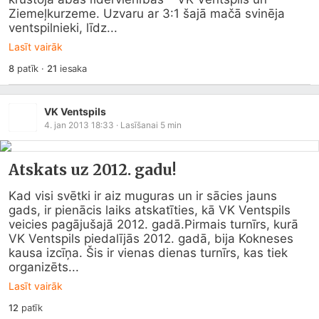
Ziemeļkurzeme. Uzvaru ar 3:1 šajā mačā svinēja 
ventspilnieki, līdz...
Lasīt vairāk
8
patīk
·
21
iesaka
VK Ventspils
4. jan 2013 18:33
· Lasīšanai
5
min
Atskats uz 2012. gadu!
Kad visi svētki ir aiz muguras un ir sācies jauns 
gads, ir pienācis laiks atskatīties, kā VK Ventspils 
veicies pagājušajā 2012. gadā.Pirmais turnīrs, kurā 
VK Ventspils piedalījās 2012. gadā, bija Kokneses 
kausa izcīņa. Šis ir vienas dienas turnīrs, kas tiek 
organizēts...
Lasīt vairāk
12
patīk