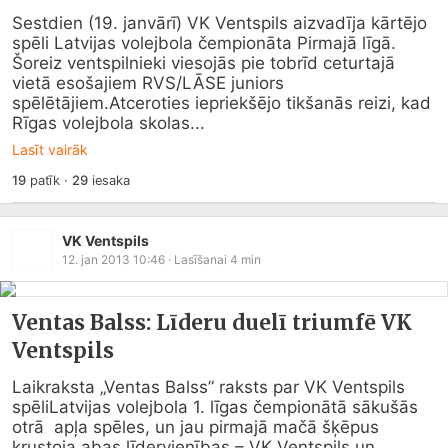
Sestdien (19. janvārī) VK Ventspils aizvadīja kārtējo 
spēli Latvijas volejbola čempionāta Pirmajā līgā. 
Šoreiz ventspilnieki viesojās pie tobrīd ceturtajā 
vietā esošajiem RVS/LĀSE juniors 
spēlētājiem.Atceroties iepriekšējo tikšanās reizi, kad 
Rīgas volejbola skolas...
Lasīt vairāk
19
patīk
·
29
iesaka
VK Ventspils
12. jan 2013 10:46
· Lasīšanai
4
min
Ventas Balss: Līderu duelī triumfē VK
Ventspils
Laikraksta „Ventas Balss” raksts par VK Ventspils  
spēliLatvijas volejbola 1. līgas čempionātā sākušās 
otrā  apļa spēles, un jau pirmajā mačā šķēpus 
krustoja abas līdervienības – VK Ventspils un 