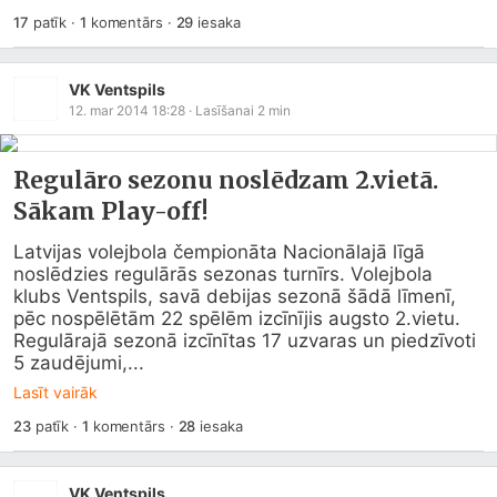
17
patīk
·
1
komentārs
·
29
iesaka
VK Ventspils
12. mar 2014 18:28
· Lasīšanai
2
min
Regulāro sezonu noslēdzam 2.vietā.
Sākam Play-off!
Latvijas volejbola čempionāta Nacionālajā līgā 
noslēdzies regulārās sezonas turnīrs. Volejbola 
klubs Ventspils, savā debijas sezonā šādā līmenī, 
pēc nospēlētām 22 spēlēm izcīnījis augsto 2.vietu. 
Regulārajā sezonā izcīnītas 17 uzvaras un piedzīvoti 
5 zaudējumi,...
Lasīt vairāk
23
patīk
·
1
komentārs
·
28
iesaka
VK Ventspils