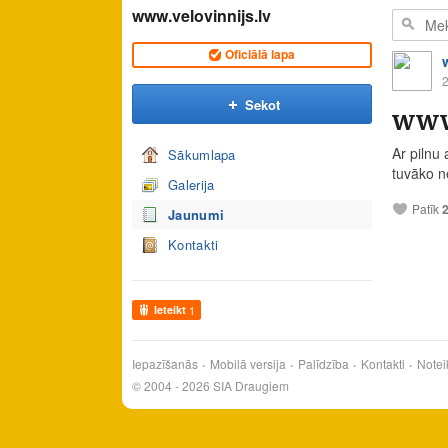
www.velovinnijs.lv
Oficiālā lapa
2
Sekot
www.
Ar pilnu 
Sākumlapa
tuvāko ne
Galerija
Patīk
Jaunumi
Kontakti
Ieteikt
1
Iepazīšanās
Mobilā versija
Palīdzība
Kontakti
Notei
© 2004 - 2026 SIA Draugiem