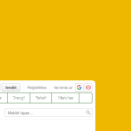
Ienākt
Reģistrēties
Vai ienāc ar
a
Draugi
Raksti
Vēstules