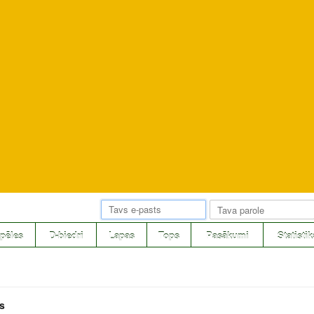
pēles
D-biedri
Lapas
Tops
Pasākumi
Statistik
s