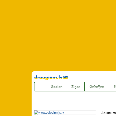
Pāriet
uz
saturu
Šodien
Ziņas
Galerijas
S
Jaunum