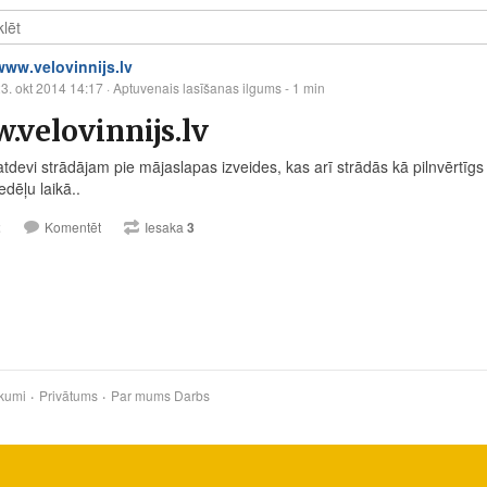
www.velovinnijs.lv
3. okt 2014 14:17
· Aptuvenais lasīšanas ilgums - 1 min
velovinnijs.lv
atdevi strādājam pie mājaslapas izveides, kas arī strādās kā pilnvērtīgs 
dēļu laikā..
2
Komentēt
Iesaka
3
kumi
Privātums
Par mums
Darbs