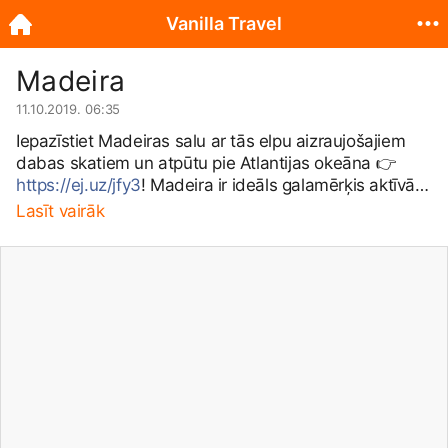
Vanilla Travel
Madeira
11.10.2019. 06:35
Iepazīstiet Madeiras salu ar tās elpu aizraujošajiem
dabas skatiem un atpūtu pie Atlantijas okeāna 👉
https://ej.uz/jfy3
! Madeira ir ideāls galamērķis aktīvās
atpūtas cienītājiem. Šeit varat baudīt pastaigas pa
Lasīt vairāk
dabas takām kalnos, kā arī apmeklēt krāšņus
botāniskos dārzus un kolorītas pilsētiņas.