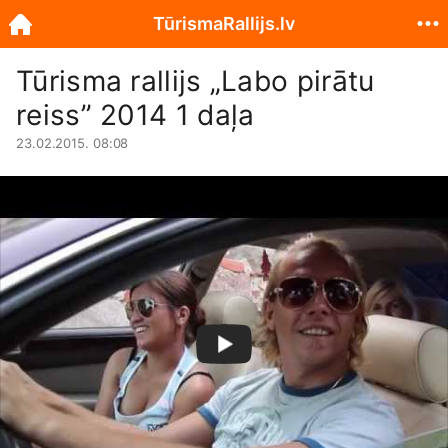
TūrismaRallijs.lv
Tūrisma rallijs „Labo pirātu
reiss” 2014 1 daļa
23.02.2015. 08:08