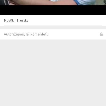
9
patīk
·
8
iesaka
Autorizējies, lai komentētu