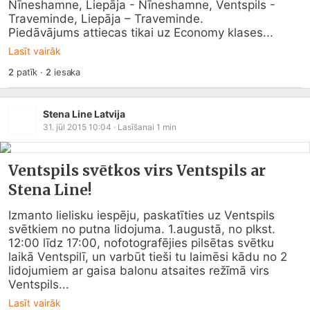
Nīneshamne, Liepāja - Nīneshamne, Ventspils - 
Traveminde, Liepāja – Traveminde.

Piedāvājums attiecas tikai uz Economy klases...
Lasīt vairāk
2
patīk
·
2
iesaka
Stena Line Latvija
31. jūl 2015 10:04
· Lasīšanai
1
min
Ventspils svētkos virs Ventspils ar
Stena Line!
Izmanto lielisku iespēju, paskatīties uz Ventspils 
svētkiem no putna lidojuma. 1.augustā, no plkst. 
12:00 līdz 17:00, nofotografējies pilsētas svētku 
laikā Ventspilī, un varbūt tieši tu laimēsi kādu no 2 
lidojumiem ar gaisa balonu atsaites režīmā virs 
Ventspils...
Lasīt vairāk