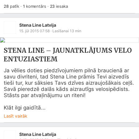
28
patīk
·
1
komentārs
·
23
iesaka
Stena Line Latvija
15. jūl 2015 07:58
· Lasīšanai
13
min
STENA LINE – JAUNATKLĀJUMS VELO
ENTUZIASTIEM
Ja vēlies doties piedzīvojumiem pilnā braucienā ar 
savu divriteni, tad Stena Line prāmis Tevi aizvedīs 
tieši tur, kur sāksies Tavs dzīves aizraujošākais ceļš. 
Savā pieredzē dalās kāds aizrautīgs velosipēdists.

Stāsts par atvaļinājumu un riteni!

Klāt ilgi gaidītā...
Lasīt vairāk
Stena Line Latvija