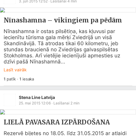
3. jūn 2015 12:52
· Lasīšanai
4
min
Nīnashamna – vikingiem pa pēdām
Nīnashamna ir ostas pilsētiņa, kas kļuvusi par 
iecienītu tūrisma gala mērķi Zviedrijā un visā 
Skandināvijā. Tā atrodas tikai 60 kilometru, jeb 
stundas braucienā no Zviedrijas galvaspilsētas 
Stokholmas. Arī vietējie iecienījuši apmesties uz 
dzīvi pašā Nīnashamnā...
Lasīt vairāk
1
patīk
·
1
iesaka
Stena Line Latvija
25. mai 2015 12:06
· Lasīšanai
2
min
LIELĀ PAVASARA IZPĀRDOŠANA
Rezervē biļetes no 18.05. līdz 31.05.2015 ar atlaidi 