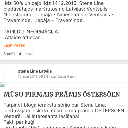
līdz 50% un ceļo līdz 14.12.2015. Stena Line 
piedāvātajos maršrutos no Latvijas: Ventspils - 
Nīneshamne, Liepāja - Nīneshamne, Ventspils - 
Traveminde, Liepāja – Traveminde.

PAPILDU INFORMĀCIJA:

 Atlaide attiecas...
Lasīt vairāk
8
patīk
·
4
iesaka
Stena Line Latvija
12. mai 2015 06:34
· Lasīšanai
4
min
MŪSU PIRMAIS PRĀMIS ÖSTERSÖEN
Turpinot bloga ierakstu sēriju par Stena Line, 
piedāvājam ieskatu mūsu pirmā prāmja ÖSTERSÖEN 
vēsturē. Lai interesanta lasīšana!

Fakti par kuģi

Izgatavots 1954. gada maijā Kopenhāgenas kuģu 