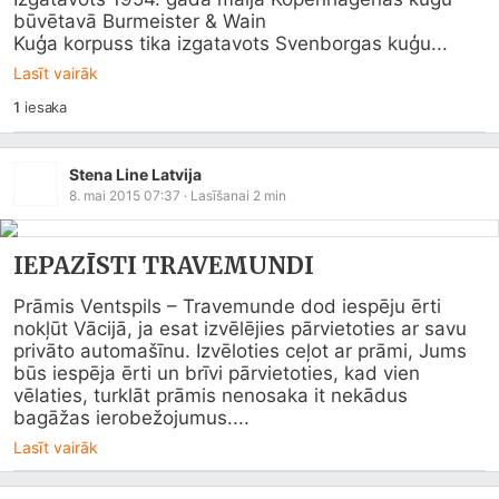
būvētavā Burmeister & Wain

Kuģa korpuss tika izgatavots Svenborgas kuģu...
Lasīt vairāk
1
iesaka
Stena Line Latvija
8. mai 2015 07:37
· Lasīšanai
2
min
IEPAZĪSTI TRAVEMUNDI
Prāmis Ventspils – Travemunde dod iespēju ērti 
nokļūt Vācijā, ja esat izvēlējies pārvietoties ar savu 
privāto automašīnu. Izvēloties ceļot ar prāmi, Jums 
būs iespēja ērti un brīvi pārvietoties, kad vien 
vēlaties, turklāt prāmis nenosaka it nekādus 
bagāžas ierobežojumus....
Lasīt vairāk