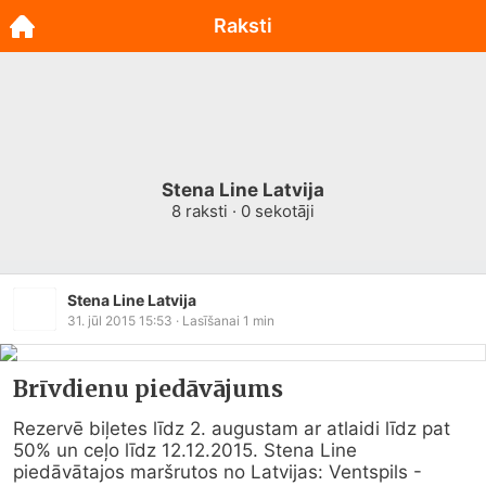
Raksti
Stena Line Latvija
8
raksti ·
0
sekotāji
Stena Line Latvija
31. jūl 2015 15:53
· Lasīšanai
1
min
Brīvdienu piedāvājums
Rezervē biļetes līdz 2. augustam ar atlaidi līdz pat 
50% un ceļo līdz 12.12.2015. Stena Line 
piedāvātajos maršrutos no Latvijas: Ventspils - 