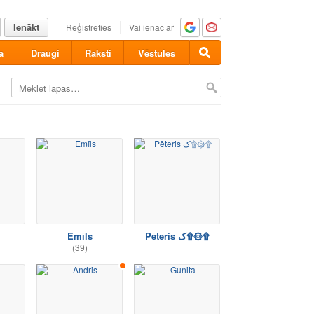
Ienākt
Reģistrēties
Vai ienāc ar
a
Draugi
Raksti
Vēstules
Emīls
Pēteris ﮎ۩۞۩
(39)