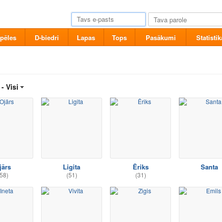
pēles
D-biedri
Lapas
Tops
Pasākumi
Statistik
 -
Visi
jārs
Ligita
Ēriks
Santa
58)
(51)
(31)