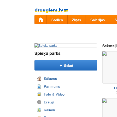
Pāriet
uz
saturu
Šodien
Ziņas
Galerijas
S
Sekotāji
Spieķu parks
Sekot
Sākums
Par mums
O
(
Foto & Video
Draugi
Kaimiņi