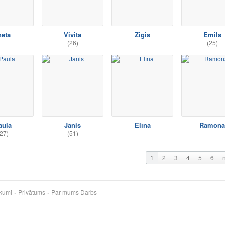
neta
Vivita
Zigis
Emils
(26)
(25)
aula
Jānis
Elīna
Ramona
27)
(51)
1
2
3
4
5
6
kumi
Privātums
Par mums
Darbs