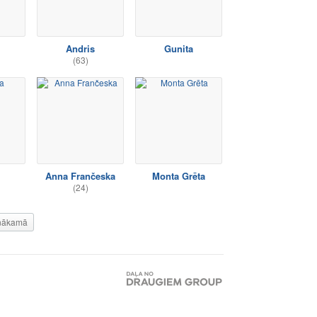
Andris
Gunita
(63)
Anna Frančeska
Monta Grēta
(24)
nākamā