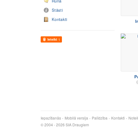
Runā
Stāsti
Kontakti
I
Ieteikt
1
P
(
Iepazīšanās
Mobilā versija
Palīdzība
Kontakti
Notei
© 2004 - 2026 SIA Draugiem