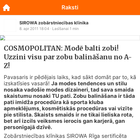
Raksti
SIROWA zobārstniecības klīnika
8. apr 2011 18:04
· Lasīšanai
1
min
COSMOPOLITAN: Modē balti zobi!
Uzzini visu par zobu balināšanu no A-
Z!
Pavasaris ir pēdējais laiks, kad sākt domāt par to, kā 
izskatīsies vasarā! 
Ja modes tendences un stilu 
nosaka vadošie modes dizaineri, tad sava smaida 
skaistumu nosaki TU pati. Zobu balināšana ir tāda 
pati imidža procedūra kā sporta kluba 
apmeklējums, kosmētiskās procedūras vai vizīte 
pie stilista. Skaists smaids ir ne tikai lieliska rota, 
bet arī izcils veiksmes ierocis gan karjerā, gan 
personīgajā dzīvē.
Zobārstniecības klīnikas SIROWA Rīga sertificēta 