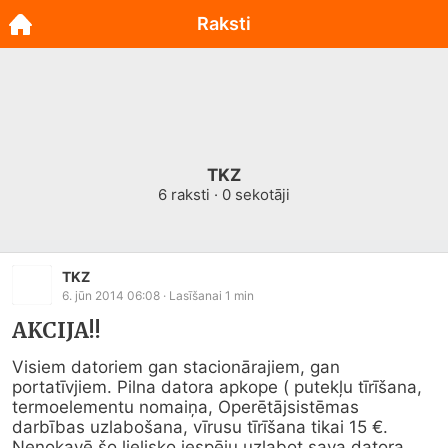
Raksti
TKZ
6
raksti ·
0
sekotāji
TKZ
6. jūn 2014 06:08
· Lasīšanai
1
min
AKCIJA!!
Visiem datoriem gan stacionārajiem, gan 
portatīvjiem. Pilna datora apkope ( putekļu tīrīšana, 
termoelementu nomaiņa, Operētājsistēmas 
darbības uzlabošana, vīrusu tīrīšana tikai 15 €. 

Nenokavē šo lielisko iespēju uzlabot sava datora 