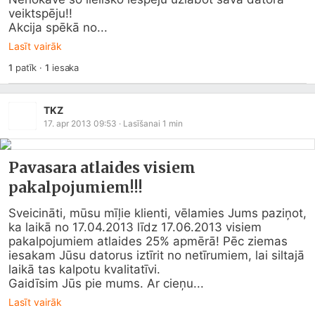
veiktspēju!!

Akcija spēkā no...
Lasīt vairāk
1
patīk
·
1
iesaka
TKZ
17. apr 2013 09:53
· Lasīšanai
1
min
Pavasara atlaides visiem
pakalpojumiem!!!
Sveicināti, mūsu mīļie klienti, vēlamies Jums paziņot, 
ka laikā no 17.04.2013 līdz 17.06.2013 visiem 
pakalpojumiem atlaides 25% apmērā! Pēc ziemas 
iesakam Jūsu datorus iztīrit no netīrumiem, lai siltajā 
laikā tas kalpotu kvalitatīvi.

Gaidīsim Jūs pie mums. Ar cieņu...
Lasīt vairāk