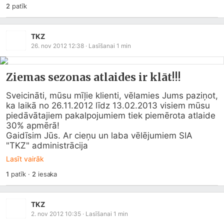
2
patīk
TKZ
26. nov 2012 12:38
· Lasīšanai
1
min
Ziemas sezonas atlaides ir klāt!!!
Sveicināti, mūsu mīļie klienti, vēlamies Jums paziņot, 
ka laikā no 26.11.2012 līdz 13.02.2013 visiem mūsu 
piedāvātajiem pakalpojumiem tiek piemērota atlaide 
30% apmērā!

Gaidīsim Jūs. Ar cieņu un laba vēlējumiem SIA 
"TKZ" administrācija
Lasīt vairāk
1
patīk
·
2
iesaka
TKZ
2. nov 2012 10:35
· Lasīšanai
1
min