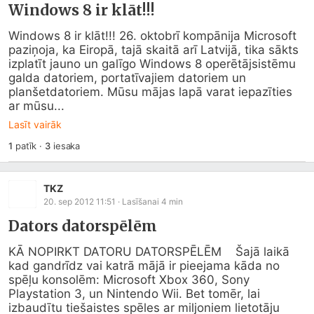
Windows 8 ir klāt!!!
Windows 8 ir klāt!!! 26. oktobrī kompānija Microsoft 
paziņoja, ka Eiropā, tajā skaitā arī Latvijā, tika sākts 
izplatīt jauno un galīgo Windows 8 operētājsistēmu 
galda datoriem, portatīvajiem datoriem un 
planšetdatoriem. Mūsu mājas lapā varat iepazīties 
ar mūsu...
Lasīt vairāk
1
patīk
·
3
iesaka
TKZ
20. sep 2012 11:51
· Lasīšanai
4
min
Dators datorspēlēm
KĀ NOPIRKT DATORU DATORSPĒLĒM    Šajā laikā 
kad gandrīdz vai katrā mājā ir pieejama kāda no 
spēļu konsolēm: Microsoft Xbox 360, Sony 
Playstation 3, un Nintendo Wii. Bet tomēr, lai 
izbaudītu tiešaistes spēles ar miljoniem lietotāju 