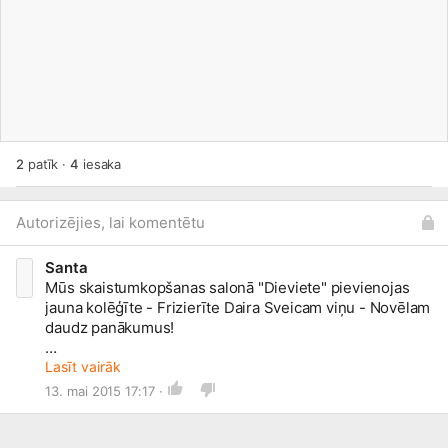
2
patīk
·
4
iesaka
Autorizējies, lai komentētu
Santa
Mūs skaistumkopšanas salonā "Dieviete" pievienojas
jauna kolēģīte - Frizierīte Daira Sveicam viņu - Novēlam
daudz panākumus!
Lasīt vairāk
Tuvojas izlaiduma laiks , un Mēs kā vienmēr atgādinām -
13. mai 2015 17:17 ·
NENOKAVĒ savu laiku sapucēties!
Mēs vienmēr atstājam visu uz pēdējo brīdi, taču šogad
to vēl varam labot!