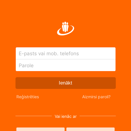
E-pasts vai mob. telefons
Parole
Ienākt
Reģistrēties
Aizmirsi paroli?
Vai ienāc ar