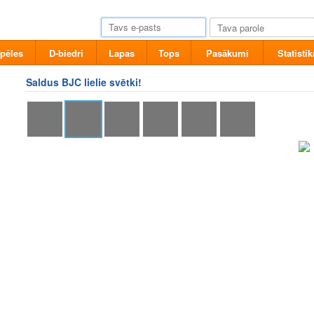
pēles
D-biedri
Lapas
Tops
Pasākumi
Statistik
Saldus BJC lielie svētki!