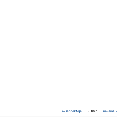
←
2. no 6
iepriekšējā
nākamā