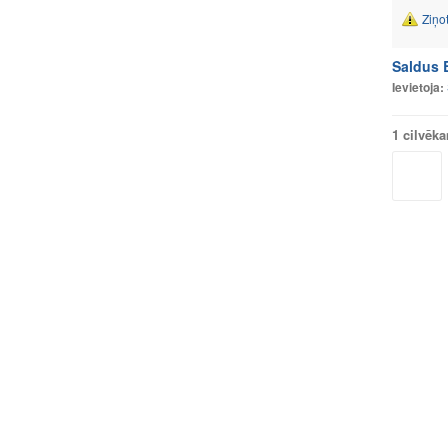
Ziņo
Saldus B
Ievietoja:
1 cilvēk