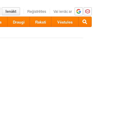
Ienākt
Reģistrēties
Vai ienāc ar
a
Draugi
Raksti
Vēstules