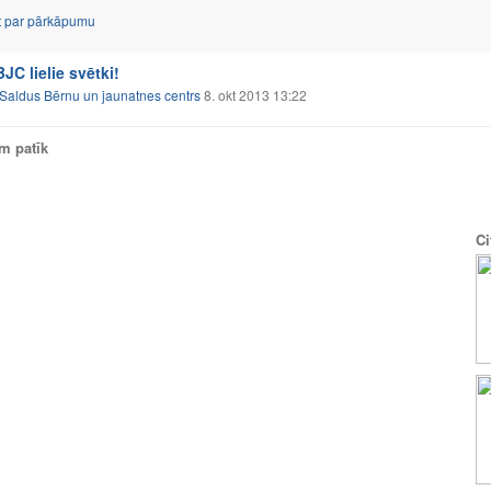
t par pārkāpumu
JC lielie svētki!
Saldus Bērnu un jaunatnes centrs
8. okt 2013 13:22
am patīk
Ci