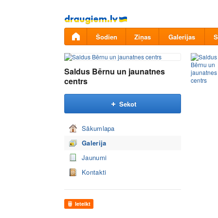
Pāriet
uz
saturu
Šodien
Ziņas
Galerijas
S
Saldus Bērnu un jaunatnes
centrs
Sekot
Sākumlapa
Galerija
Jaunumi
Kontakti
Ieteikt