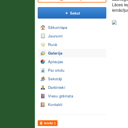
Lāces ie
iemācījus
Sekot
Sākumlapa
Jaunumi
Runā
Galerija
Aptaujas
Par skolu
Sekotāji
Darbinieki
Viesu grāmata
Kontakti
Ieteikt
5