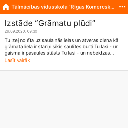
Tālmācības vidusskola "Rīgas Komercskola"
Izstāde “Grāmatu plūdi”
29.09.2020. 09:30
Tu izej no rīta uz saulainās ielas un atveras diena kā
grāmata liela ir stariņi sīkie saulītes burti Tu lasi - un
gaisma ir pasaules stāsts Tu lasi - un nebeidzas
pasaules stāsts /Inese Zandere/ Mēs, Tālmācības
Lasīt vairāk
vidusskola &quot;Rīgas
Komercskola&quot;sākumskolas un pamatskolas
audzēkņi mācījāmies darot, viesojoties Latvijas
Nacionālajā bibliotēkā, apmeklējot izstādi
&quot;Grāmatu plūdi: Ziemeļi satiek Baltiju bērnu
gāmatās&quot;, mēs ceļojām grāmatu pasaulē, tuvāk
iepazīstot grāmatu tēlus, sevi un klases biedrus.
Paldies skolotājām Inai Kovaļevai, Veltai Zīlei un
Sabīnei Putānei par radoši krāsaino un jauniem
piedzīvojumiem piepildīto dienu!