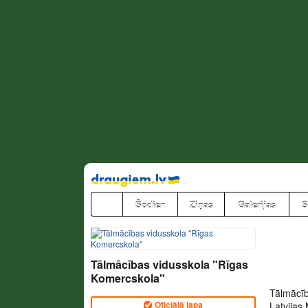
Pāriet
uz
saturu
Šodien
Ziņas
Galerijas
S
Tālmācības vidusskola "Rīgas
Komercskola"
Tālmācīb
Oficiālā lapa
Latvijas