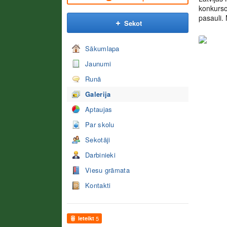
konkurso
pasauli.
Sekot
Sākumlapa
Jaunumi
Runā
Galerija
Aptaujas
Par skolu
Sekotāji
Darbinieki
Viesu grāmata
Kontakti
Ieteikt
5