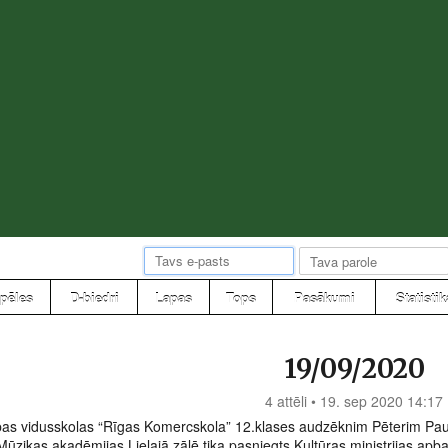
pēles
D-biedri
Lapas
Tops
Pasākumi
Statistik
19/09/2020
4 attēli • 19. sep 2020 14:17
as vidusskolas “Rīgas Komercskola” 12.klases audzēknim Pēterim Pau
 Mūzikas akadēmijas Lielajā zālē tika pasniegts Kultūras ministrijas ap