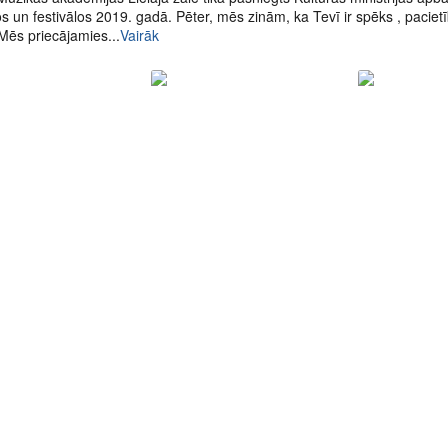
s un festivālos 2019. gadā. Pēter, mēs zinām, ka Tevī ir spēks , paciet
 Mēs priecājamies...
Vairāk