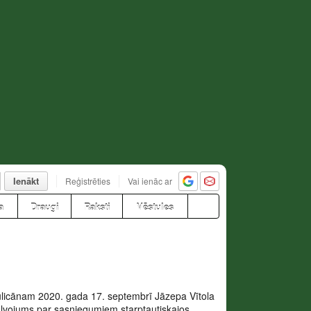
Ienākt
Reģistrēties
Vai ienāc ar
a
Draugi
Raksti
Vēstules
licānam 2020. gada 17. septembrī Jāzepa Vītola
balvojums par sasniegumiem starptautiskajos