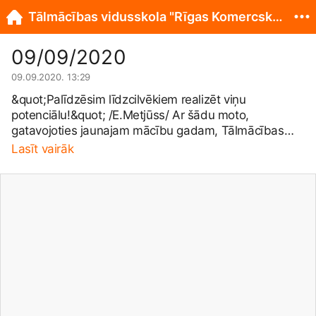
Tālmācības vidusskola "Rīgas Komercskola"
09/09/2020
09.09.2020. 13:29
&quot;Palīdzēsim līdzcilvēkiem realizēt viņu
potenciālu!&quot; /E.Metjūss/ Ar šādu moto,
gatavojoties jaunajam mācību gadam, Tālmācības
vidusskolas &quot;Rīgas Komercskola&quot; pedagogi
Lasīt vairāk
tikās Pedagoģiskās padomes sēdē.