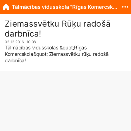
Tālmācības vidusskola "Rīgas Komercskola"
Ziemassvētku Rūķu radošā
darbnīca!
02.12.2016. 10:08
Tālmācības vidusskolas &quot;Rīgas
Komercskola&quot; Ziemassvētku rūķu radošā
darbnīca!