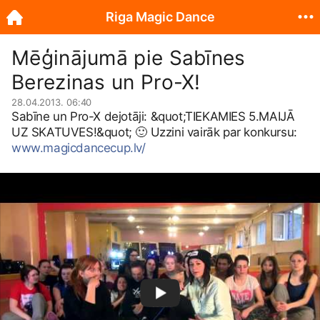
Riga Magic Dance
Mēģinājumā pie Sabīnes
Berezinas un Pro-X!
28.04.2013. 06:40
Sabīne un Pro-X dejotāji: &quot;TIEKAMIES 5.MAIJĀ
UZ SKATUVES!&quot;
🙂
Uzzini vairāk par konkursu:
www.magicdancecup.lv/