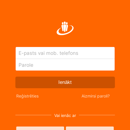
E-pasts vai mob. telefons
Parole
Ienākt
Reģistrēties
Aizmirsi paroli?
Vai ienāc ar