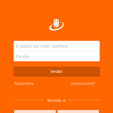
E-pasts vai mob. telefons
Parole
Ienākt
Reģistrēties
Aizmirsi paroli?
Vai ienāc ar