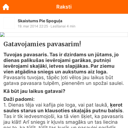
Raksti
Skaistums Pie Spoguļa
19. mar 2014 22:25
· Lasīšanai
4
min
Gatavojamies pavasarim!
Tuvojas pavasaris. Tas ir dzirdams un jūtams, jo 
dienas palikušas ievērojami garākas, putniņi 
ievērojami skaļāki, ietves slapjākas. Par ziemu 
vien atgādina sniegs un aukstums aiz loga. 
Pavasaris tuvojas, tāpēc ļoti vēlos jau laikus būt 
gatava pavasara tulpēm, pienenēm un spožai saulei.
Kā būt jau laikus gatavai?
Daži padomi:
1. Dienas tēja vai kafija pie loga, vai pat laukā, 
ķerot 
saules starus un klausoties skaļajās putnu balsīs
. 
Tas ir tik iedvesmojoši, ka tā vien šķiet, ka pavasaris 
jau klāt! Arī sniegs ir kļuvis smagāks un tas liecina 
par to, ka tūlīt, tūlīt tas kusīs un pasaulei parādīs 