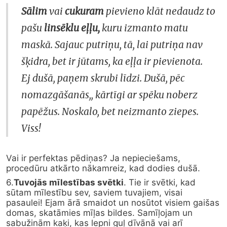
Sālim
 vai 
cukuram
 pievieno klāt nedaudz to 
pašu 
linsēklu eļļu,
 kuru izmanto matu 
maskā. Sajauc putriņu, tā, lai putriņa nav 
šķidra, bet ir jūtams, ka eļļa ir pievienota.

Ej dušā, paņem skrubi līdzi. Dušā, pēc 
nomazgāšanās,, kārtīgi ar spēku noberz 
papēžus. Noskalo, bet neizmanto ziepes.

Viss!
Vai ir perfektas pēdiņas? Ja nepieciešams, 
procedūru atkārto nākamreiz, kad dodies dušā.
6.
Tuvojās mīlestības svētki
. Tie ir svētki, kad 
sūtam mīlestību sev, saviem tuvajiem, visai 
pasaulei! Ejam ārā smaidot un nosūtot visiem gaišas 
domas, skatāmies mīļas bildes. Samīļojam un 
sabužinām kaķi, kas lepni guļ dīvānā vai arī 