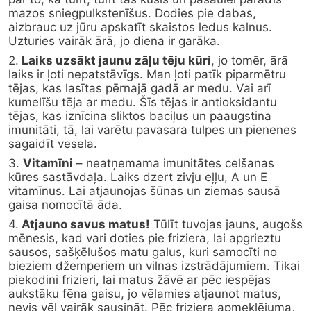
mazos sniegpulkstenīšus. Dodies pie dabas, 
aizbrauc uz jūru apskatīt skaistos ledus kalnus. 
Uzturies vairāk ārā, jo diena ir garāka.
2.
 Laiks uzsākt jaunu zāļu tēju kūri
, jo tomēr, ārā 
laiks ir ļoti nepatstāvīgs. Man ļoti patīk piparmētru 
tējas, kas lasītas pērnajā gadā ar medu. Vai arī 
kumelīšu tēja ar medu. Šīs tējas ir antioksidantu 
tējas, kas iznīcina sliktos baciļus un paaugstina 
imunitāti, tā, lai varētu pavasara tulpes un pienenes 
sagaidīt vesela.
3. 
Vitamīni
 – neatņemama imunitātes celšanas 
kūres sastāvdaļa. Laiks dzert zivju eļļu, A un E 
vitamīnus. Lai atjaunojas šūnas un ziemas sausā 
gaisa nomocītā āda.
4.
 Atjauno savus matus!
 Tūlīt tuvojas jauns, augošs 
mēnesis, kad vari doties pie friziera, lai apgrieztu 
sausos, sašķēlušos matu galus, kuri samocīti no 
bieziem džemperiem un vilnas izstrādājumiem. Tikai 
piekodini frizieri, lai matus žāvē ar pēc iespējas 
aukstāku fēna gaisu, jo vēlamies atjaunot matus, 
nevis vēl vairāk sausināt. Pēc friziera apmeklējuma, 