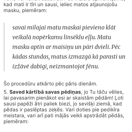
kad mati ir tīri un sausi, ieliec matos atjaunojošu 
masku, piemēram:
savai mīlajai matu maskai pievieno klāt 
veikalā nopērkamu linsēklu eļļu. Matu 
masku aptin ar maisiņu un pāri dvieli. Pēc 
kādas stundas, matus izmazgā kā parasti un 
izžāvē dabīgi, neizmantojot fēnu.
Šo procedūru atkārto pēc pāris dienām.
5. 
Saved kārtībā savas pēdiņas
, jo Tu tāču vēlies, 
lai pavasarim pienākot esi ar skaistām pēdām! Ļoti 
sausi papēži ātri paliek biezi, jo sevišķi ziemā, kad 
pēdas ir paslēptas zeķēs. Vari doties pie pedikīra 
meistara, vari arī pati mājās veikli apstrādāt pēdās, 
piemēram: