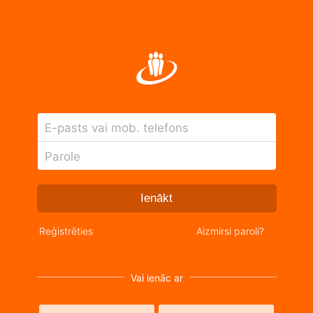
E-pasts vai mob. telefons
Parole
Ienākt
Reģistrēties
Aizmirsi paroli?
Vai ienāc ar